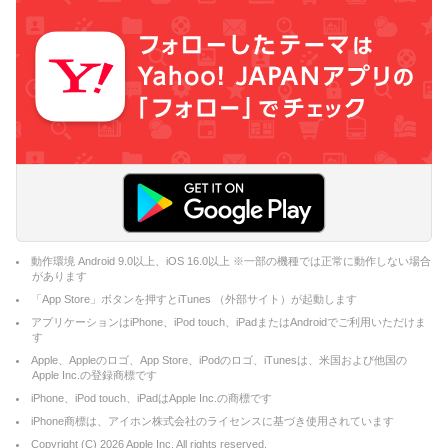
動作環境 Android 9.0以上、iOS 16.0以上 ※一部の機種では正常に動作しない場合
があります
「App Store」ボタンを押すとiTunes （外部サイト）が起動します
アプリケーションはiPhone、iPod touch、iPadまたはAndroidでご利用いただけま
す
Apple、Appleのロゴ、App Store、iPodのロゴ、iTunesは、米国および他国の
Apple Inc.の登録商標です
iPhone、iPod touch、iPadはApple Inc.の商標です
iPhone商標は、アイホン株式会社のライセンスに基づき使用されています
Copyright (C)
2026
Apple Inc. All rights reserved.