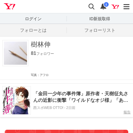
Yahoo! JAPAN
検索
通知数
i
ログイン
ID新規取得
フォローとは
フォローリスト
樹林伸
81
フォロワー
写真：アフロ
「金田一少年の事件簿」原作者・天樹征丸さ
んの近影に衝撃「ワイルドなオジ様」「あん
なファンキーな感じなのね」「MMRキバヤシ
西スポWEB OTTO!
-
2日前
報告
のモデルだったのか」