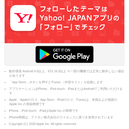
動作環境 Android 9.0以上、iOS 16.0以上 ※一部の機種では正常に動作しない場合
があります
「App Store」ボタンを押すとiTunes （外部サイト）が起動します
アプリケーションはiPhone、iPod touch、iPadまたはAndroidでご利用いただけま
す
Apple、Appleのロゴ、App Store、iPodのロゴ、iTunesは、米国および他国の
Apple Inc.の登録商標です
iPhone、iPod touch、iPadはApple Inc.の商標です
iPhone商標は、アイホン株式会社のライセンスに基づき使用されています
Copyright (C)
2026
Apple Inc. All rights reserved.