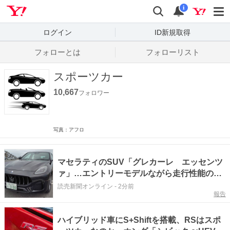
Yahoo! JAPAN
検索
通知数
i
ログイン
ID新規取得
フォローとは
フォローリスト
スポーツカー
10,667
フォロワー
写真：アフロ
マセラティのSUV「グレカーレ エッセンツ
ァ」…エントリーモデルながら走行性能の高
さなどを体験
読売新聞オンライン
-
2分前
報告
ハイブリッド車にS+Shiftを搭載、RSはスポ