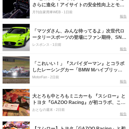
さらに進化！アイサイトの安全性向上とモー
タースポーツ直系のシフト操作感を導入！
月刊自家用車WEB
-
1日前
報告
「マツダさん、みんな待ってるよ」次世代ロ
ータリースポーツの登場にファン期待、SNS
では議論飛び交う
レスポンス
-
1日前
報告
「これいい！」『スパイダーマン』とコラボ
したレーシングカー「BMW Mハイブリッド
V8」が登場【動画】
MotorFan
-
2日前
報告
大とろも中とろもミニカーも 『スシロー』と
トヨタ『GAZOO Racing』が初コラボ、この
夏の家族連れは回転寿司で決まり
おとなの週末
-
2日前
報告
【スシロー】トヨタ「GAZOO Racing」と初