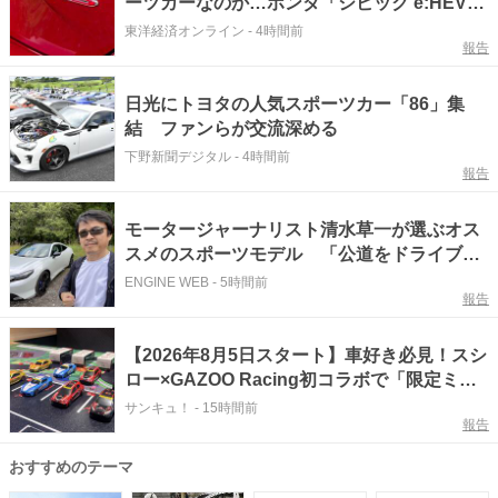
ーツカーなのか…ホンダ「シビック e:HEV
RS」の圧倒的軽快感と一抹の不安
東洋経済オンライン
-
4時間前
報告
日光にトヨタの人気スポーツカー「86」集
結 ファンらが交流深める
下野新聞デジタル
-
4時間前
報告
モータージャーナリスト清水草一が選ぶオス
スメのスポーツモデル 「公道をドライブす
る限り、これ以上楽しいクルマはない」とい
ENGINE WEB
-
5時間前
報告
うあのクルマ
【2026年8月5日スタート】車好き必見！スシ
ロー×GAZOO Racing初コラボで「限定ミニ
カー付き」商品が登場
サンキュ！
-
15時間前
報告
おすすめのテーマ