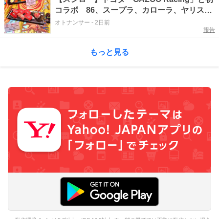
コラボ 86、スープラ、カローラ、ヤリスの
限定ミニカーもらえる
オトナンサー
-
2日前
報告
もっと見る