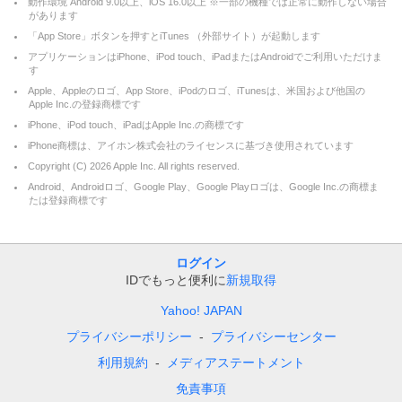
動作環境 Android 9.0以上、iOS 16.0以上 ※一部の機種では正常に動作しない場合
があります
「App Store」ボタンを押すとiTunes （外部サイト）が起動します
アプリケーションはiPhone、iPod touch、iPadまたはAndroidでご利用いただけま
す
Apple、Appleのロゴ、App Store、iPodのロゴ、iTunesは、米国および他国の
Apple Inc.の登録商標です
iPhone、iPod touch、iPadはApple Inc.の商標です
iPhone商標は、アイホン株式会社のライセンスに基づき使用されています
Copyright (C)
2026
Apple Inc. All rights reserved.
Android、Androidロゴ、Google Play、Google Playロゴは、Google Inc.の商標ま
たは登録商標です
ログイン
IDでもっと便利に
新規取得
Yahoo! JAPAN
プライバシーポリシー
プライバシーセンター
利用規約
メディアステートメント
免責事項