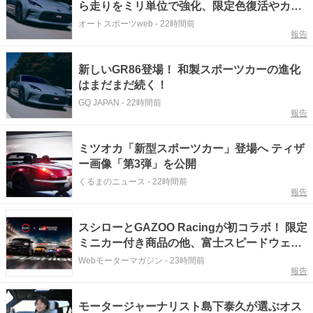
ら走りをミリ単位で強化、限定色復活やカッ
プカーにAT仕様追加など改良点多数
オートスポーツweb
-
22時間前
報告
新しいGR86登場！ 和製スポーツカーの進化
はまだまだ続く！
GQ JAPAN
-
22時間前
報告
ミツオカ「新型スポーツカー」登場へ ティザ
ー画像「第3弾」を公開
くるまのニュース
-
22時間前
報告
スシローとGAZOO Racingが初コラボ！ 限定
ミニカー付き商品の他、富士スピードウェイ
のイベント体験があたる抽選企画などを展開
Webモーターマガジン
-
23時間前
報告
モータージャーナリスト島下泰久が選ぶオス