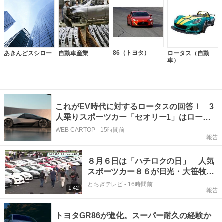
86（トヨタ）
あきんどスシロー
自動車産業
ロータス（自動
車）
これがEV時代に対するロータスの回答！ 3
人乗りスポーツカー「セオリー1」はロータ
スファンを納得させられるか？
WEB CARTOP
-
15時間前
報告
８月６日は「ハチロクの日」 人気
スポーツカー８６が日光・大笹牧場
に大集合
とちぎテレビ
-
16時間前
1:42
報告
トヨタGR86が進化。スーパー耐久の経験か