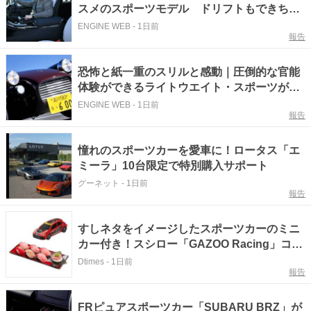
スメのスポーツモデル ドリフトもできちゃ
う4WDのスーパーホットハッチ
ENGINE WEB
-
1日前
報告
恐怖と紙一重のスリルと感動｜圧倒的な官能
体験ができるライトウエイト・スポーツが18
位！【2026年版本音で選んだ100台のマイ・
ENGINE WEB
-
1日前
報告
ベスト・カー】
憧れのスポーツカーを愛車に！ロータス「エ
ミーラ」10台限定で特別購入サポート
グーネット
-
1日前
報告
すしネタをイメージしたスポーツカーのミニ
カー付き！スシロー「GAZOO Racing」コラ
ボメニュー
Dtimes
-
1日前
報告
FRピュアスポーツカー「SUBARU BRZ」が