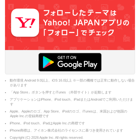
動作環境 Android 9.0以上、iOS 16.0以上 ※一部の機種では正常に動作しない場合
があります
「App Store」ボタンを押すとiTunes （外部サイト）が起動します
アプリケーションはiPhone、iPod touch、iPadまたはAndroidでご利用いただけま
す
Apple、Appleのロゴ、App Store、iPodのロゴ、iTunesは、米国および他国の
Apple Inc.の登録商標です
iPhone、iPod touch、iPadはApple Inc.の商標です
iPhone商標は、アイホン株式会社のライセンスに基づき使用されています
Copyright (C)
2026
Apple Inc. All rights reserved.