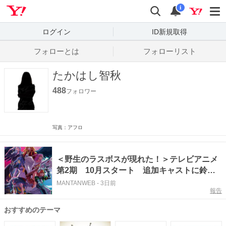
Yahoo! JAPAN
検索
通知数
i
ログイン
ID新規取得
フォローとは
フォローリスト
たかはし智秋
488
フォロワー
写真：アフロ
＜野生のラスボスが現れた！＞テレビアニメ
第2期 10月スタート 追加キャストに鈴木
崚汰、たかはし智秋、櫻井孝宏、辻親八、瀬
MANTANWEB
-
3日前
報告
戸桃子、梅原裕一郎、M・A・O
おすすめのテーマ