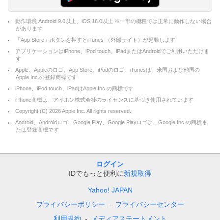
動作環境 Android 9.0以上、iOS 16.0以上 ※一部の機種では正常に動作しない場合
があります
「App Store」ボタンを押すとiTunes （外部サイト）が起動します
アプリケーションはiPhone、iPod touch、iPadまたはAndroidでご利用いただけま
す
Apple、Appleのロゴ、App Store、iPodのロゴ、iTunesは、米国および他国の
Apple Inc.の登録商標です
iPhone、iPod touch、iPadはApple Inc.の商標です
iPhone商標は、アイホン株式会社のライセンスに基づき使用されています
Copyright (C)
2026
Apple Inc. All rights reserved.
Android、Androidロゴ、Google Play、Google Playロゴは、Google Inc.の商標ま
たは登録商標です
ログイン
IDでもっと便利に
新規取得
Yahoo! JAPAN
プライバシーポリシー
プライバシーセンター
利用規約
メディアステートメント