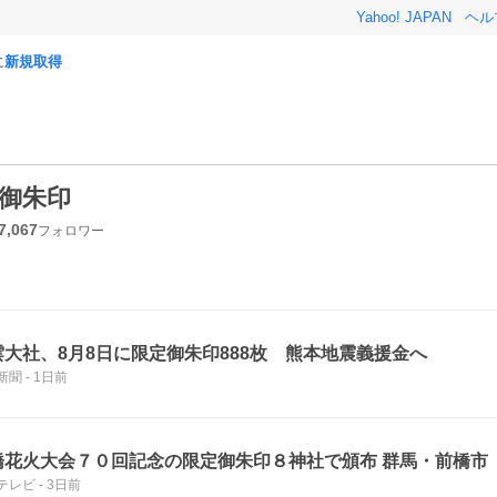
Yahoo! JAPAN
ヘル
に
新規取得
御朱印
7,067
フォロワー
雲大社、8月8日に限定御朱印888枚 熊本地震義援金へ
新聞
-
1日前
橋花火大会７０回記念の限定御朱印８神社で頒布 群馬・前橋市
テレビ
-
3日前