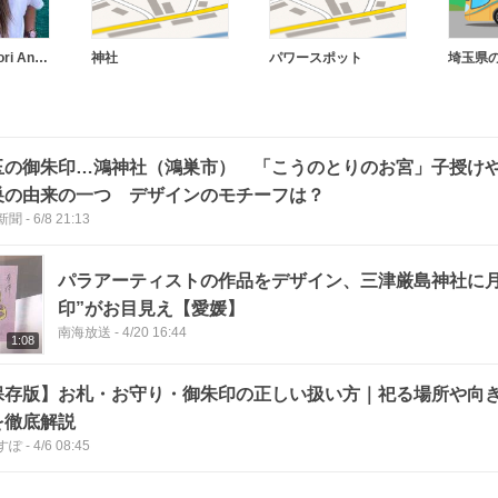
阿武夏織／Kaori Anno（クリエイター）
神社
パワースポット
埼玉県
玉の御朱印…鴻神社（鴻巣市） 「こうのとりのお宮」子授
巣の由来の一つ デザインのモチーフは？
新聞
-
6/8 21:13
パラアーティストの作品をデザイン、三津厳島神社に月
印”がお目見え【愛媛】
南海放送
-
4/20 16:44
1:08
保存版】お札・お守り・御朱印の正しい扱い方｜祀る場所や向
を徹底解説
すぽ
-
4/6 08:45