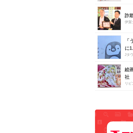
詐
伊賀
「
に1
Jタ
絵
社
リビ