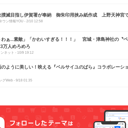
欺撲滅目指し伊賀署が奉納 御朱印用挟み紙作成 上野天神宮
タウン情報YOU
-
2/10 12:58
うわぁ...素敵」「かわいすぎる！！！」 宮城・津島神社の〝
.3万人めろめろ
ウンネット
-
10/9 19:12
画のように美しい！映える『ベルサイユのばら』コラボレーシ
ングWeb
-
9/18 01:35