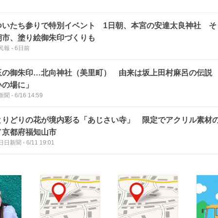
ついたち参りで特別イベント 1日朝、本宮の安達太良神社 そ
朝市、塗り絵御朱印づくりも
民報
-
6日前
玉の御朱印…北向神社（美里町） 由来は坂上田村麻呂の伝説
いの場に」
新聞
-
6/16 14:59
とりどりの花が境内彩る「あじさい寺」 限定でアクリル素材
／京都府福知山市
日日新聞
-
6/11 19:01