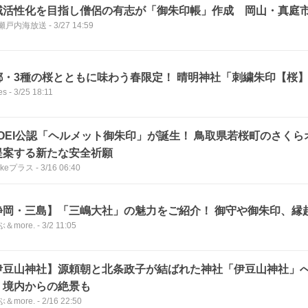
域活性化を目指し僧侶の有志が「御朱印帳」作成 岡山・真庭
B瀬戸内海放送
-
3/27 14:59
都・3種の桜とともに味わう春限定！ 晴明神社「刺繍朱印【桜
es
-
3/25 18:11
HOEI公認「ヘルメット御朱印」が誕生！ 鳥取県若桜町のさく
提案する新たな安全祈願
ikeプラス
-
3/16 06:40
静岡・三島】「三嶋大社」の魅力をご紹介！ 御守や御朱印、縁
＆more.
-
3/2 11:05
伊豆山神社】源頼朝と北条政子が結ばれた神社「伊豆山神社」
、境内からの絶景も
＆more.
-
2/16 22:50