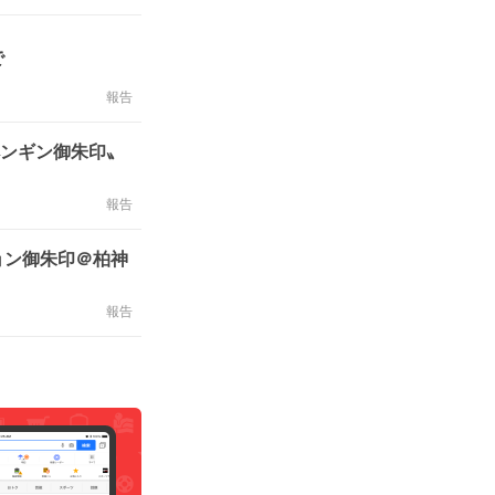
で
報告
ペンギン御朱印〟
報告
ョン御朱印＠柏神
報告