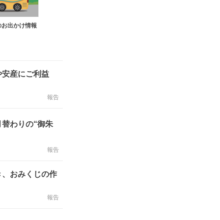
のお出かけ情報
けや安産にご利益
報告
替わりの“御朱
報告
き、おみくじの作
報告