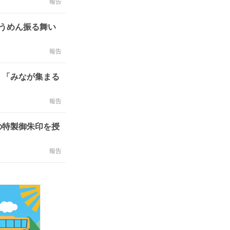
報告
うめん振る舞い
報告
 「みなが集まる
報告
の特製御朱印を授
報告