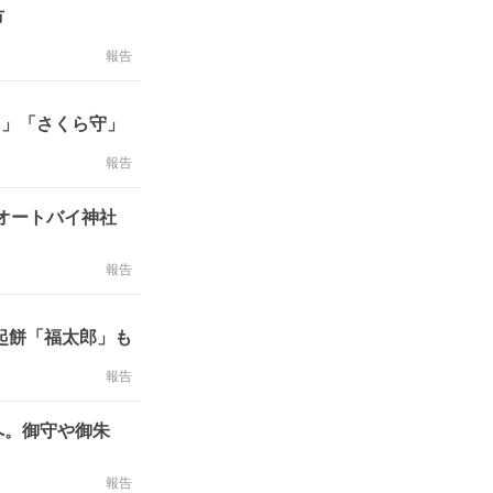
市
報告
】」「さくら守」
報告
らオートバイ神社
報告
起餅「福太郎」も
報告
へ。御守や御朱
報告