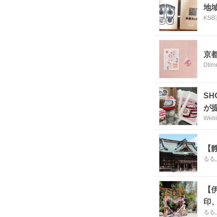
地
KS
京
Dtim
S
が
Web
【
るるぶ
【
印
るるぶ