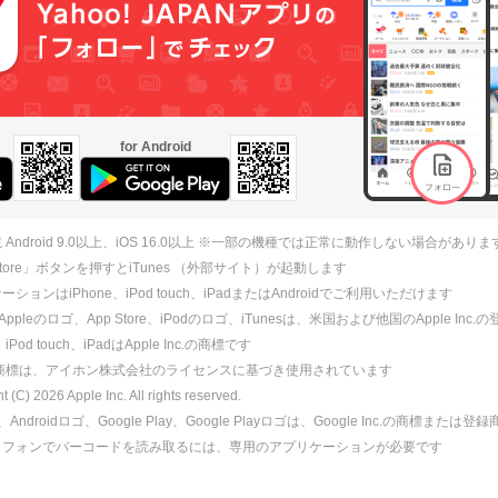
for Android
 Android 9.0以上、iOS 16.0以上 ※一部の機種では正常に動作しない場合がありま
 Store」ボタンを押すとiTunes （外部サイト）が起動します
ションはiPhone、iPod touch、iPadまたはAndroidでご利用いただけます
、Appleのロゴ、App Store、iPodのロゴ、iTunesは、米国および他国のApple Inc
、iPod touch、iPadはApple Inc.の商標です
ne商標は、アイホン株式会社のライセンスに基づき使用されています
ht (C)
2026
Apple Inc. All rights reserved.
id、Androidロゴ、Google Play、Google Playロゴは、Google Inc.の商標または
トフォンでバーコードを読み取るには、専用のアプリケーションが必要です