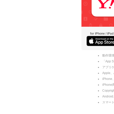
for iPhone / iPad
動作環境
「App
アプリケー
Apple
iPhone
iPho
Copyrig
Andro
スマー