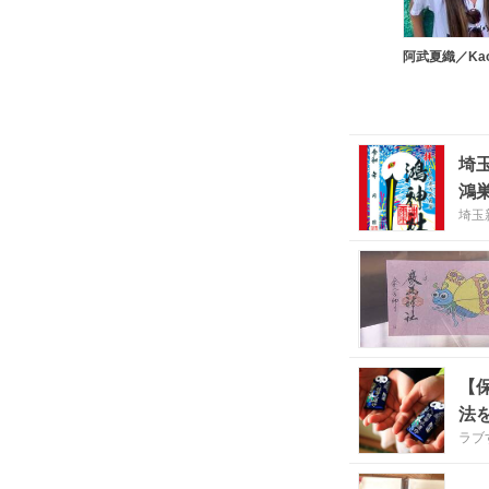
埼
鴻
埼玉
【
法
ラブ