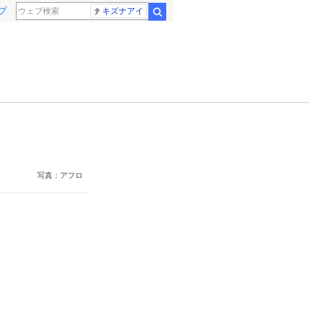
プ
キズナアイ
検索
写真：アフロ