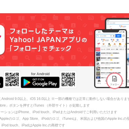
for Android
 Android 9.0以上、iOS 16.0以上 ※一部の機種では正常に動作しない場合がありま
 Store」ボタンを押すとiTunes （外部サイト）が起動します
ションはiPhone、iPod touch、iPadまたはAndroidでご利用いただけます
、Appleのロゴ、App Store、iPodのロゴ、iTunesは、米国および他国のApple Inc
、iPod touch、iPadはApple Inc.の商標です