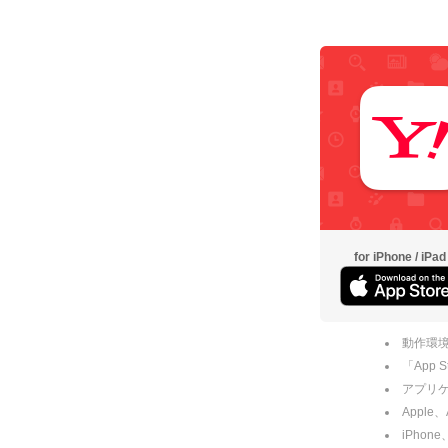
for iPhone / iPad
動作環境
「App
アプリケー
Apple
iPhone