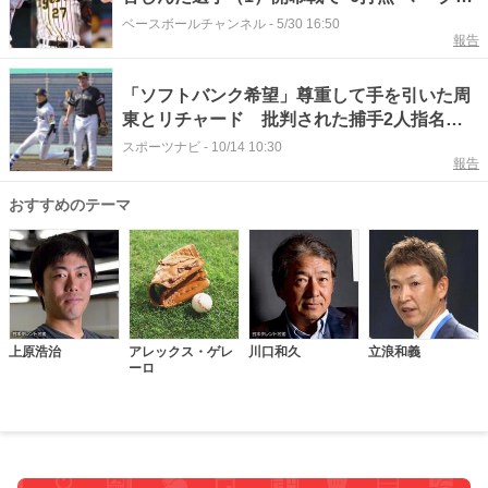
も…ブレイクならず
ベースボールチャンネル
-
5/30 16:50
報告
「ソフトバンク希望」尊重して手を引いた周
東とリチャード 批判された捕手2人指名
元巨人スカウト部長が明かす秘話
スポーツナビ
-
10/14 10:30
報告
おすすめのテーマ
上原浩治
アレックス・ゲレ
川口和久
立浪和義
ーロ