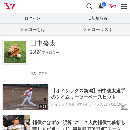
Yahoo! JAPAN
検索
通知数
i
ログイン
ID新規取得
フォローとは
フォローリスト
田中俊太
2,424
フォロワー
写真：アフロ
【オイシックス新潟】田中俊太選手
のタイムリーツーベースヒット
オイシックス新潟アルビレックスBC
-
6/1 19:15
0:19
報告
補償のはずが“誤算”に…？人的補償で移籍も
苦しんだ選手（1）開幕戦で“6打点”マーク