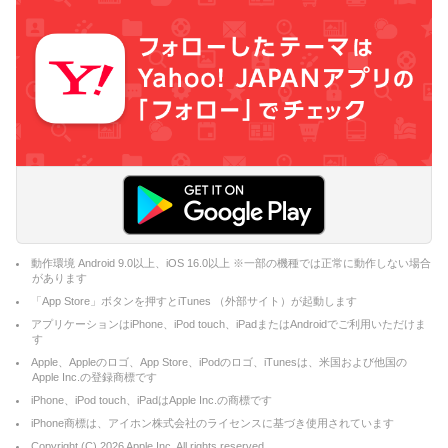
動作環境 Android 9.0以上、iOS 16.0以上 ※一部の機種では正常に動作しない場合
があります
「App Store」ボタンを押すとiTunes （外部サイト）が起動します
アプリケーションはiPhone、iPod touch、iPadまたはAndroidでご利用いただけま
す
Apple、Appleのロゴ、App Store、iPodのロゴ、iTunesは、米国および他国の
Apple Inc.の登録商標です
iPhone、iPod touch、iPadはApple Inc.の商標です
iPhone商標は、アイホン株式会社のライセンスに基づき使用されています
Copyright (C)
2026
Apple Inc. All rights reserved.