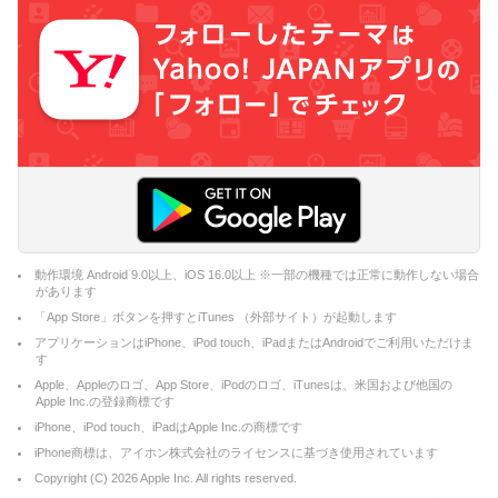
動作環境 Android 9.0以上、iOS 16.0以上 ※一部の機種では正常に動作しない場合
があります
「App Store」ボタンを押すとiTunes （外部サイト）が起動します
アプリケーションはiPhone、iPod touch、iPadまたはAndroidでご利用いただけま
す
Apple、Appleのロゴ、App Store、iPodのロゴ、iTunesは、米国および他国の
Apple Inc.の登録商標です
iPhone、iPod touch、iPadはApple Inc.の商標です
iPhone商標は、アイホン株式会社のライセンスに基づき使用されています
Copyright (C)
2026
Apple Inc. All rights reserved.