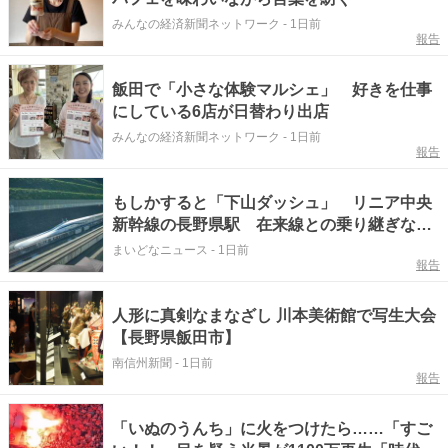
みんなの経済新聞ネットワーク
-
1日前
報告
飯田で「小さな体験マルシェ」 好きを仕事
にしている6店が日替わり出店
みんなの経済新聞ネットワーク
-
1日前
報告
もしかすると「下山ダッシュ」 リニア中央
新幹線の長野県駅 在来線との乗り継ぎなし
→なら走れば間に合うんじゃない？ 惜しい
まいどなニュース
-
1日前
報告
位置関係が反響
人形に真剣なまなざし 川本美術館で写生大会
【長野県飯田市】
南信州新聞
-
1日前
報告
「いぬのうんち」に火をつけたら……「すご