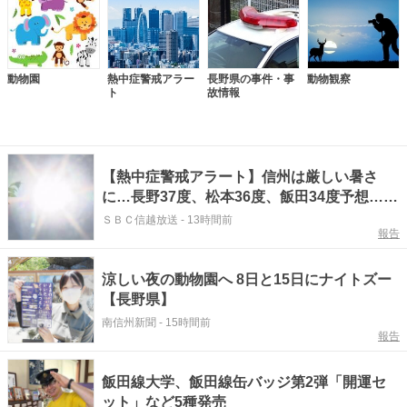
動物園
熱中症警戒アラー
長野県の事件・事
動物観察
ト
故情報
【熱中症警戒アラート】信州は厳しい暑さ
に…長野37度、松本36度、飯田34度予想…一
方、夕方から夜のはじめごろにかけて、激し
ＳＢＣ信越放送
-
13時間前
報告
い雨が降るところも…気象台で注意呼びかけ
涼しい夜の動物園へ 8日と15日にナイトズー
【長野県】
南信州新聞
-
15時間前
報告
飯田線大学、飯田線缶バッジ第2弾「開運セ
ット」など5種発売