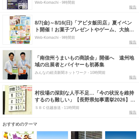
催！謎解きや鳴き声クイズ、ナイトツアーな
Web-Komachi
-
9時間前
報告
ど！15日は屋台も＠長野県飯田市
8/7(金)～8/16(日)「アピタ飯田店」夏イベン
ト開催！お菓子プレゼントやゲーム、大抽選
会など＠長野県飯田市
Web-Komachi
-
9時間前
報告
「南信州うまいもの商談会」開催へ 遠州地
域の出展者とバイヤーも初募集
みんなの経済新聞ネットワーク
-
10時間前
報告
村役場の深刻な人手不足…「今の状況を維持
するのも難しい」【長野県知事選挙2026】行
政サービスを維持するために果たすべき県の
ＳＢＣ信越放送
-
11時間前
報告
役割は?人口減少ワースト1位の秋田県の事例
とは
おすすめのテーマ