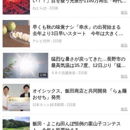
い！！」目を疑う光景が1100万再生「時代に
合わせて進化してるんだなぁ」
ねとらぼ
-
2日前
報告
早くも秋の味覚ナシ「幸水」の出荷始まる
去年より3日早いスタート 今年は大きく甘
い仕上がり【長野・松川町】
テレビ信州
-
2日前
報告
猛烈な暑さが戻ってきた…長野市の
最高気温は35.7度、12日ぶり「猛暑
日」県内では少なくとも8人が熱中
ＳＢＣ信越放送
-
2日前
1:06
報告
症とみられる症状で病院搬送
オイシックス、飯田商店と共同開発 「らぁ麺
おせち」発売
日本ネット経済新聞
-
2日前
報告
飯田・よこね田んぼ恒例の案山子コンテス