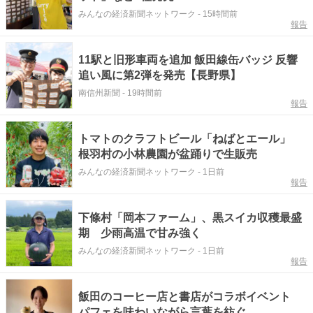
みんなの経済新聞ネットワーク
-
15時間前
報告
11駅と旧形車両を追加 飯田線缶バッジ 反響
追い風に第2弾を発売【長野県】
南信州新聞
-
19時間前
報告
トマトのクラフトビール「ねばとエール」
根羽村の小林農園が盆踊りで生販売
みんなの経済新聞ネットワーク
-
1日前
報告
下條村「岡本ファーム」、黒スイカ収穫最盛
期 少雨高温で甘み強く
みんなの経済新聞ネットワーク
-
1日前
報告
飯田のコーヒー店と書店がコラボイベント
パフェを味わいながら言葉を紡ぐ