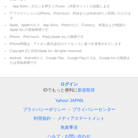
「App Store」ボタンを押すとiTunes （外部サイト）が起動します
アプリケーションはiPhone、iPod touch、iPadまたはAndroidでご利用いただけま
す
Apple、Appleのロゴ、App Store、iPodのロゴ、iTunesは、米国および他国の
Apple Inc.の登録商標です
iPhone、iPod touch、iPadはApple Inc.の商標です
iPhone商標は、アイホン株式会社のライセンスに基づき使用されています
Copyright (C)
2026
Apple Inc. All rights reserved.
Android、Androidロゴ、Google Play、Google Playロゴは、Google Inc.の商標ま
たは登録商標です
ログイン
IDでもっと便利に
新規取得
Yahoo! JAPAN
プライバシーポリシー
プライバシーセンター
利用規約
メディアステートメント
免責事項
ヘルプ・お問い合わせ