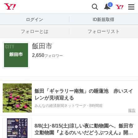
Yahoo! JAPAN
検索
通知数
i
ログイン
ID新規取得
フォローとは
フォローリスト
飯田市
2,650
フォロワー
飯田「ギャラリー南無」の睡蓮池 赤いスイ
レンが見頃迎える
みんなの経済新聞ネットワーク
-
8時間前
報告
8/8(土)･8/15(土)涼しい夜に動物園へ、飯田市
立動物園『よるのいいだどうぶつえん』開