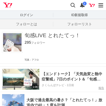
Yahoo! JAPAN
検索
通知数
i
ログイン
ID新規取得
フォローとは
フォローリスト
旬感LIVE とれたてっ！
295
フォロワー
写真：アフロ
【エンドトーク】「天気急変と熱中
症警戒」7日のポイント＆「旬感
LIVEとれたて」で花笠全国中継 山
さくらんぼテレビ
-
1日前
1:06
報告
形
大阪で過去最高の暑さ？「とれたてっ！」放
送内で40・１度を計測