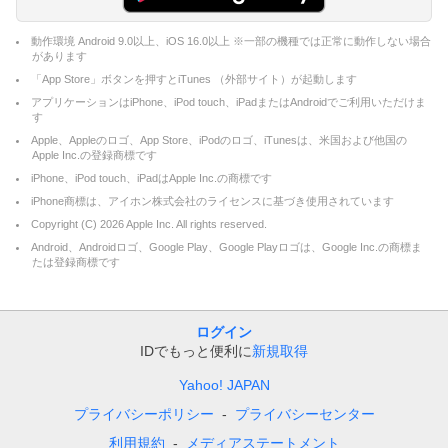
動作環境 Android 9.0以上、iOS 16.0以上 ※一部の機種では正常に動作しない場合
があります
「App Store」ボタンを押すとiTunes （外部サイト）が起動します
アプリケーションはiPhone、iPod touch、iPadまたはAndroidでご利用いただけま
す
Apple、Appleのロゴ、App Store、iPodのロゴ、iTunesは、米国および他国の
Apple Inc.の登録商標です
iPhone、iPod touch、iPadはApple Inc.の商標です
iPhone商標は、アイホン株式会社のライセンスに基づき使用されています
Copyright (C)
2026
Apple Inc. All rights reserved.
Android、Androidロゴ、Google Play、Google Playロゴは、Google Inc.の商標ま
たは登録商標です
ログイン
IDでもっと便利に
新規取得
Yahoo! JAPAN
プライバシーポリシー
プライバシーセンター
利用規約
メディアステートメント