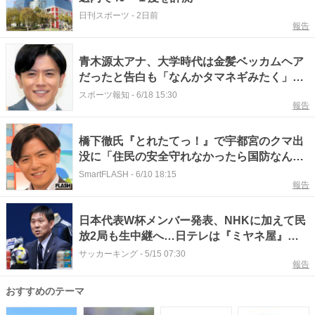
日刊スポーツ
-
2日前
報告
青木源太アナ、大学時代は金髪ベッカムヘア
だったと告白も「なんかタマネギみたく」…
「旬感ＬＩＶＥ とれたてっ！ 」
スポーツ報知
-
6/18 15:30
報告
橋下徹氏『とれたてっ！』で宇都宮のクマ出
没に「住民の安全守れなかったら国防なんて
できない」安全保障への強引言及に疑問の声
SmartFLASH
-
6/10 18:15
報告
日本代表W杯メンバー発表、NHKに加えて民
放2局も生中継へ…日テレは『ミヤネ屋』フ
ジは『旬感LIVEとれたてっ！』内で放送
サッカーキング
-
5/15 07:30
報告
おすすめのテーマ