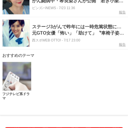
がん闘病中・希良梨さんが公開 若き小栗、
窪塚…闘病へのエールも
ピンズバNEWS
-
7/23 11:36
報告
ステージ3がんで昨年には一時危篤状態に…
元GTO女優「怖い」「助けて」〝車椅子姿〟
の希良梨にエール続々「とても心配」「みん
西スポWEB OTTO!
-
7/17 23:00
報告
ながついてる」
おすすめのテーマ
フジテレビ系ドラ
マ