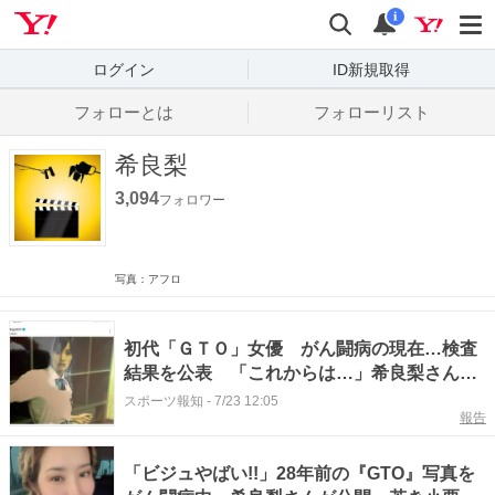
Yahoo! JAPAN
検索
通知数
i
ログイン
ID新規取得
フォローとは
フォローリスト
希良梨
3,094
フォロワー
写真：アフロ
初代「ＧＴＯ」女優 がん闘病の現在…検査
結果を公表 「これからは…」希良梨さんが
報告
スポーツ報知
-
7/23 12:05
報告
「ビジュやばい!!」28年前の『GTO』写真を