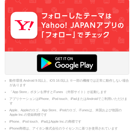
動作環境 Android 9.0以上、iOS 16.0以上 ※一部の機種では正常に動作しない場合
があります
「App Store」ボタンを押すとiTunes （外部サイト）が起動します
アプリケーションはiPhone、iPod touch、iPadまたはAndroidでご利用いただけま
す
Apple、Appleのロゴ、App Store、iPodのロゴ、iTunesは、米国および他国の
Apple Inc.の登録商標です
iPhone、iPod touch、iPadはApple Inc.の商標です
iPhone商標は、アイホン株式会社のライセンスに基づき使用されています