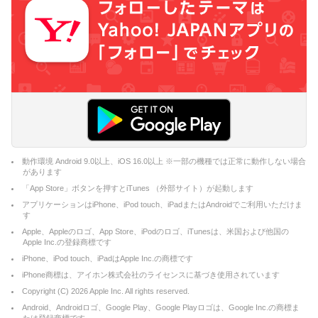
動作環境 Android 9.0以上、iOS 16.0以上 ※一部の機種では正常に動作しない場合
があります
「App Store」ボタンを押すとiTunes （外部サイト）が起動します
アプリケーションはiPhone、iPod touch、iPadまたはAndroidでご利用いただけま
す
Apple、Appleのロゴ、App Store、iPodのロゴ、iTunesは、米国および他国の
Apple Inc.の登録商標です
iPhone、iPod touch、iPadはApple Inc.の商標です
iPhone商標は、アイホン株式会社のライセンスに基づき使用されています
Copyright (C)
2026
Apple Inc. All rights reserved.
Android、Androidロゴ、Google Play、Google Playロゴは、Google Inc.の商標ま
たは登録商標です