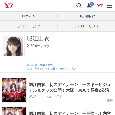
Yahoo! JAPAN
検索
通知数
i
ログイン
ID新規取得
フォローとは
フォローリスト
堀江由衣
2,304
フォロワー
堀江由衣
-
Yahoo!検索
出典：日本タレント名鑑（VIPタイムズ社）
堀江由衣、初のディナーショーのキービジュ
アル＆グッズ公開！大阪・東京で昼夜2公演
WWSチャンネル
-
1日前
報告
堀江由衣、初のディナーショー開催へ！内容