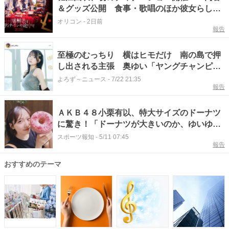
＆グッズ公開 食事・歌唱のほか彼女らしい
何かが起こる
オリコン
-
2日前
報告
至極のむっちり 横はヒモだけ 南の島で押
し出される主張 奥ゆい「ヤングチャンピオ
ン烈」登場
よろず～ニュース
-
7/22 21:35
報告
ＡＫＢ４８小栗有以、特大サイズのドーナツ
に驚き！「ドーナツが大きいのか、ゆいゆい
が小顔すぎるのか」
スポーツ報知
-
5/11 07:45
報告
おすすめのテーマ