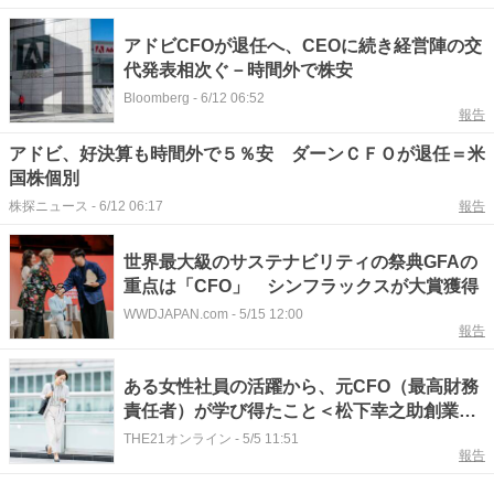
アドビCFOが退任へ、CEOに続き経営陣の交
代発表相次ぐ－時間外で株安
Bloomberg
-
6/12 06:52
報告
アドビ、好決算も時間外で５％安 ダーンＣＦＯが退任＝米
国株個別
株探ニュース
-
6/12 06:17
報告
世界最大級のサステナビリティの祭典GFAの
重点は「CFO」 シンフラックスが大賞獲得
WWDJAPAN.com
-
5/15 12:00
報告
ある女性社員の活躍から、元CFO（最高財務
責任者）が学び得たこと＜松下幸之助創業者
の教えとともに＞
THE21オンライン
-
5/5 11:51
報告