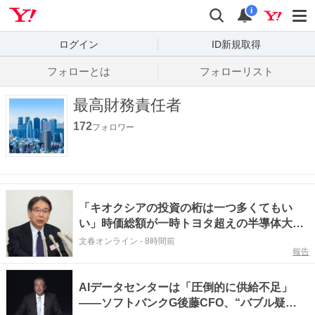
Yahoo! JAPAN
検索
通知数
i
ログイン
ID新規取得
フォローとは
フォローリスト
最高財務責任者
172
フォロワー
「キオクシアの投資の桁は一つ多くてもい
い」時価総額が一時トヨタ超えの半導体大手
に、元東芝CFOが苦言
文春オンライン
-
8時間前
報告
AIデータセンターは「圧倒的に供給不足」
――ソフトバンクG後藤CFO、“バブル疑