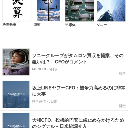
決算発表
防衛
半導体
ソニー
ソニーグループがタムロン買収を提案、その
狙いは？ CFOがコメント
MONOist
-
5日前
報告
坂上LINEヤフーCFO：競争力高めるのに非常
に大事
時事通信
-
5日前
報告
大和CFO、投機的円安に歯止めをかけるため
のシグナル－日米協調介入