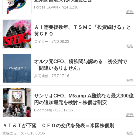
Forbes JAPAN
-
7/24 11:30
報告
ＡＩ需要複数年、ＴＳＭＣ「投資続ける」と
黄ＣＦＯ
ロイター
-
7/20 08:23
報告
オルツ元CFO、粉飾関与認める 初公判で
「間違いありません」
共同通信
-
7/17 17:16
報告
サンリオCFO、M&amp;A難航なら最大300億
円の追加還元を検討－株価は割安
Bloomberg
-
6/23 17:35
報告
ＡＴ＆Ｔが下落 ＣＦＯの交代を発表＝米国株個別
株探ニュース
-
6/18 00:06
報告