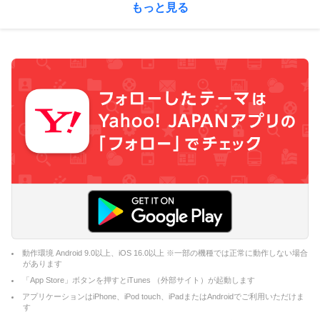
もっと見る
動作環境 Android 9.0以上、iOS 16.0以上 ※一部の機種では正常に動作しない場合
があります
「App Store」ボタンを押すとiTunes （外部サイト）が起動します
アプリケーションはiPhone、iPod touch、iPadまたはAndroidでご利用いただけま
す