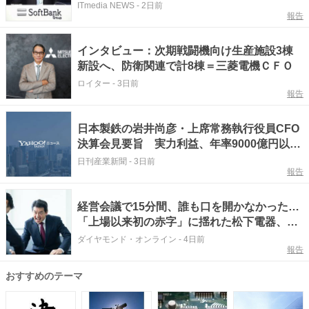
惑”を否定
ITmedia NEWS
-
2日前
報告
インタビュー：次期戦闘機向け生産施設3棟
新設へ、防衛関連で計8棟＝三菱電機ＣＦＯ
ロイター
-
3日前
報告
日本製鉄の岩井尚彦・上席常務執行役員CFO
決算会見要旨 実力利益、年率9000億円以上
へ USSが稼ぎ頭に、さらなる利益成長目指
日刊産業新聞
-
3日前
報告
す
経営会議で15分間、誰も口を開かなかった…
「上場以来初の赤字」に揺れた松下電器、元
CFOが犯した大失態とは？
ダイヤモンド・オンライン
-
4日前
報告
おすすめのテーマ