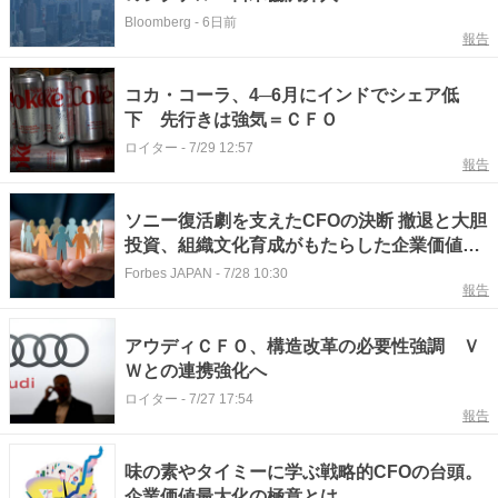
Bloomberg
-
6日前
報告
コカ・コーラ、4─6月にインドでシェア低
下 先行きは強気＝ＣＦＯ
ロイター
-
7/29 12:57
報告
ソニー復活劇を支えたCFOの決断 撤退と大胆
投資、組織文化育成がもたらした企業価値向
上
Forbes JAPAN
-
7/28 10:30
報告
アウディＣＦＯ、構造改革の必要性強調 Ｖ
Ｗとの連携強化へ
ロイター
-
7/27 17:54
報告
味の素やタイミーに学ぶ戦略的CFOの台頭。
企業価値最大化の極意とは