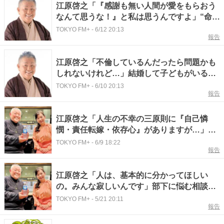
江原啓之「『感謝も無い人間が愛をもらおう
なんて思うな！』と私は思うんですよ」“命の
循環”について考える
TOKYO FM+
-
6/12 20:13
報告
江原啓之「不倫しているんだったら問題かも
しれないけれど…」結婚して子どもがいるの
に同性を好きに…悩む相談者に届けた言葉と
TOKYO FM+
-
6/10 20:13
報告
は？
江原啓之「人生の不幸の三原則に『自己憐
憫・責任転嫁・依存心』がありますが…」人
としての“成長”とは？
TOKYO FM+
-
6/9 18:22
報告
江原啓之「人は、基本的に分かってほしい
の。みんな寂しいんです」部下に悩む相談者
に届けた言葉とは？
TOKYO FM+
-
5/21 20:11
報告