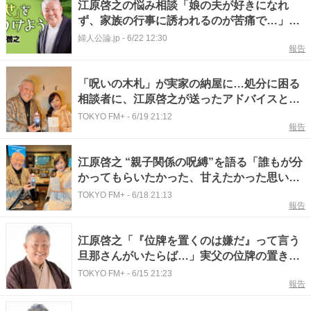
江原啓之の悩み相談「娘の夫が好きになれ
ず、家族の行事に誘われるのが苦痛で…」相
手は友だちではなく婿。多少の我慢はお互い
婦人公論.jp
-
6/22 12:30
報告
様と
「呪いの木札」が実家の納屋に…処分に困る
相談者に、江原啓之が送ったアドバイスと
は？
TOKYO FM+
-
6/19 21:12
報告
江原啓之 “親子関係の呪縛”を語る「誰もが分
かってもらいたかった、甘えたかった思いが
ある」
TOKYO FM+
-
6/18 21:13
報告
江原啓之「『位牌を置くのは嫌だ』って言う
旦那さんがいたらば…」実父の位牌の置き場
所に悩む相談者に届けた言葉とは？
TOKYO FM+
-
6/15 21:23
報告