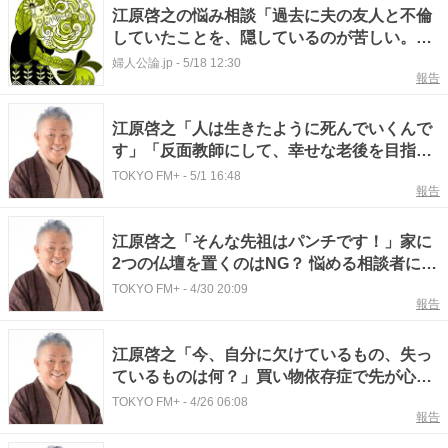
江原啓之の悩み相談「過去に夫の友人と不倫
していたことを、隠しているのが苦しい。夫
に告白すべき？」どちらが夫のためを思った
婦人公論.jp
-
5/18 12:30
報告
行動か、と考えれば…
江原啓之「人は生きたように死んでいくんで
す」「反面教師にして、幸せな老後を目指し
て」確執のある親を看取る相談者へ送ったア
TOKYO FM+
-
5/1 16:48
報告
ドバイスとは？
江原啓之「そんな先祖はパンチです！」家に
2つの仏壇を置くのはNG？ 悩める相談者に贈
った“本質的”な答え
TOKYO FM+
-
4/30 20:09
報告
江原啓之「今、自分に欠けているもの、失っ
ているものは何？」買い物依存症で先が心
配…悩む相談者に助言
TOKYO FM+
-
4/26 06:08
報告