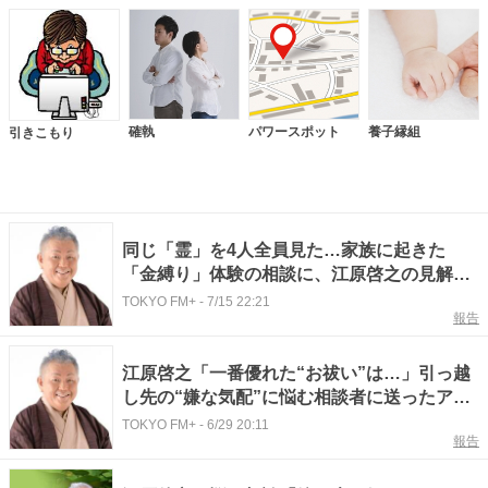
確執
パワースポット
養子縁組
引きこもり
同じ「霊」を4人全員見た…家族に起きた
「金縛り」体験の相談に、江原啓之の見解
は？
TOKYO FM+
-
7/15 22:21
報告
江原啓之「一番優れた“お祓い”は…」引っ越
し先の“嫌な気配”に悩む相談者に送ったアド
バイスとは？
TOKYO FM+
-
6/29 20:11
報告