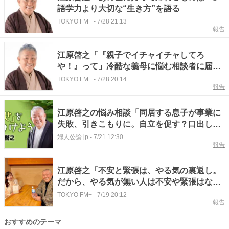
語学力より大切な“生き方”を語る
TOKYO FM+
-
7/28 21:13
報告
江原啓之「『親子でイチャイチャしてろ
や！』って」冷酷な義母に悩む相談者に届け
たアドバイスとは？
TOKYO FM+
-
7/28 20:14
報告
江原啓之の悩み相談「同居する息子が事業に
失敗、引きこもりに。自立を促す？口出しせ
ず待つ？」親がいつまでも元気とは限らな
婦人公論.jp
-
7/21 12:30
報告
い。それならば…
江原啓之「不安と緊張は、やる気の裏返し。
だから、やる気が無い人は不安や緊張はない
と思うんですよ」
TOKYO FM+
-
7/19 20:12
報告
おすすめのテーマ