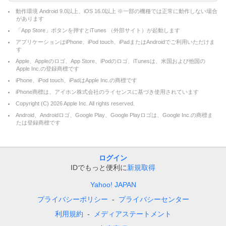
動作環境 Android 9.0以上、iOS 16.0以上 ※一部の機種では正常に動作しない場合
があります
「App Store」ボタンを押すとiTunes （外部サイト）が起動します
アプリケーションはiPhone、iPod touch、iPadまたはAndroidでご利用いただけま
す
Apple、Appleのロゴ、App Store、iPodのロゴ、iTunesは、米国および他国の
Apple Inc.の登録商標です
iPhone、iPod touch、iPadはApple Inc.の商標です
iPhone商標は、アイホン株式会社のライセンスに基づき使用されています
Copyright (C)
2026
Apple Inc. All rights reserved.
Android、Androidロゴ、Google Play、Google Playロゴは、Google Inc.の商標ま
たは登録商標です
ログイン
IDでもっと便利に
新規取得
Yahoo! JAPAN
プライバシーポリシー
プライバシーセンター
利用規約
メディアステートメント