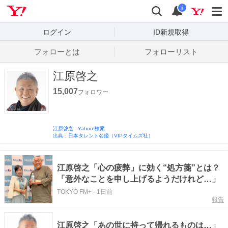
Yahoo! JAPAN
検索
通知数
i
ログイン
ID新規取得
フォローとは
フォローリスト
江原啓之
15,007
フォロワー
江原啓之
-
Yahoo!検索
出典：日本タレント名鑑（VIPタイムズ社）
江原啓之「心の疲弊」に効く“処方箋”とは？
「意外なことを申し上げるようだけれど…」
TOKYO FM+
-
1日前
報告
江原啓之「あの世に持って帰れるものは…」