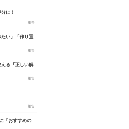
半分に！
報告
べたい」「作り置
報告
教える『正しい解
報告
報告
に「おすすめの