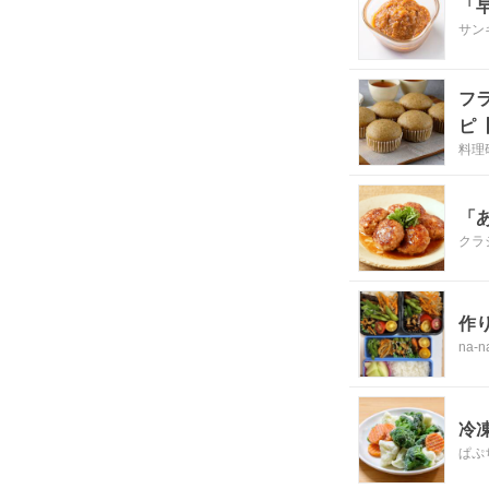
「
サン
フ
ピ
料理
「
クラ
作
na-n
冷
ぱぷ