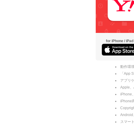
for iPhone / iPad
動作環境
「App
アプリケー
Apple
iPhone
iPho
Copyrig
Andro
スマー