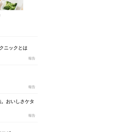
き
クニックとは
報告
報告
法。おいしさケタ
報告