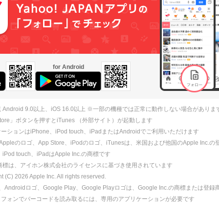
for Android
 Android 9.0以上、iOS 16.0以上 ※一部の機種では正常に動作しない場合がありま
 Store」ボタンを押すとiTunes （外部サイト）が起動します
ションはiPhone、iPod touch、iPadまたはAndroidでご利用いただけます
、Appleのロゴ、App Store、iPodのロゴ、iTunesは、米国および他国のApple Inc
、iPod touch、iPadはApple Inc.の商標です
ne商標は、アイホン株式会社のライセンスに基づき使用されています
ht (C)
2026
Apple Inc. All rights reserved.
id、Androidロゴ、Google Play、Google Playロゴは、Google Inc.の商標または
トフォンでバーコードを読み取るには、専用のアプリケーションが必要です