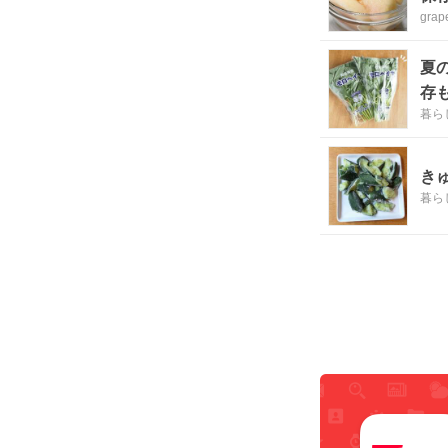
grap
夏
存
暮ら
き
暮ら