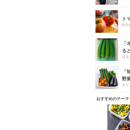
ト
N.D.
「
る
ぱる
「
野
オリ
おすすめのテーマ