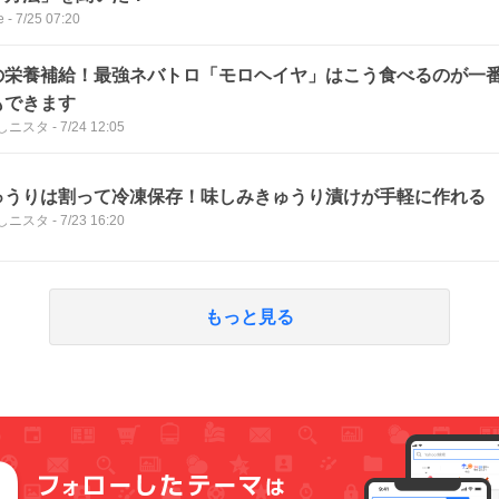
e
-
7/25 07:20
の栄養補給！最強ネバトロ「モロヘイヤ」はこう食べるのが一
もできます
しニスタ
-
7/24 12:05
ゅうりは割って冷凍保存！味しみきゅうり漬けが手軽に作れる
しニスタ
-
7/23 16:20
もっと見る