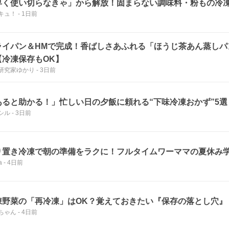
早く使い切らなきゃ」から解放！固まらない調味料・粉もの冷
キュ！
-
1日前
ライパン＆HMで完成！香ばしさあふれる「ほうじ茶あん蒸しパ
【冷凍保存もOK】
研究家ゆかり
-
3日前
あると助かる！」忙しい日の夕飯に頼れる“下味冷凍おかず”5選
シル
-
3日前
り置き冷凍で朝の準備をラクに！フルタイムワーママの夏休み学
a
-
4日前
凍野菜の「再冷凍」はOK？覚えておきたい『保存の落とし穴』
ちゃん
-
4日前