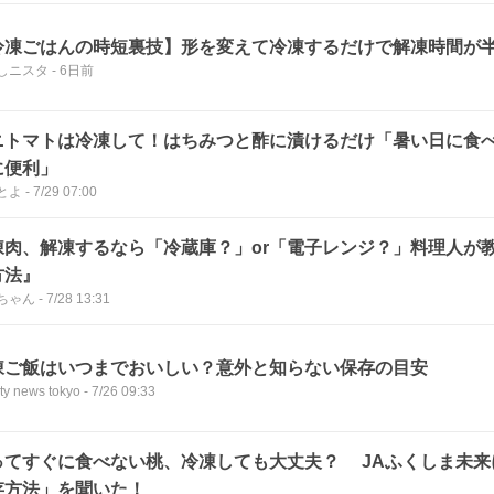
冷凍ごはんの時短裏技】形を変えて冷凍するだけで解凍時間が
しニスタ
-
6日前
ニトマトは冷凍して！はちみつと酢に漬けるだけ「暑い日に食
に便利」
とよ
-
7/29 07:00
凍肉、解凍するなら「冷蔵庫？」or「電子レンジ？」料理人が
方法』
ちゃん
-
7/28 13:31
凍ご飯はいつまでおいしい？意外と知らない保存の目安
ty news tokyo
-
7/26 09:33
ってすぐに食べない桃、冷凍しても大丈夫？ JAふくしま未来
存方法」を聞いた！