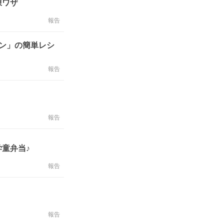
凍ワザ
報告
ン」の簡単レシ
報告
報告
童弁当♪
報告
報告