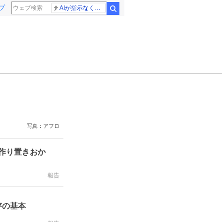
プ
AIが指示なくサイバー攻撃
検索
写真：アフロ
作り置きおか
報告
存の基本