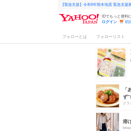
【緊急支援】令和8年熊本地震 緊急支援
IDでもっと便利
ログイン
初
フォローとは
フォローリスト
「
ず
クラ
溶
beau