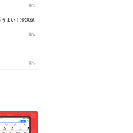
報告
番うまい！冷凍保
報告
報告