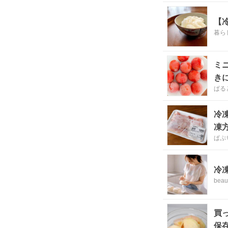
【
暮ら
ミ
き
ぱる
冷
凍
ぱぷ
冷
beau
買
保