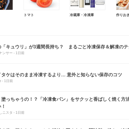
トマト
冷蔵庫・冷凍庫
作りお
の「キュウリ」が3週間長持ち？ まるごと冷凍保存＆解凍のテ
ナンサー
-
1日前
イタケはそのまま冷凍するより… 意外と知らない保存のコツ
e
-
1日前
！塗っちゃうの！？「冷凍食パン」をサクッと香ばしく焼く方
い！
しニスタ
-
1日前