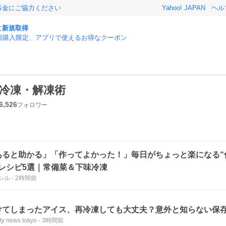
募金にご協力ください
Yahoo! JAPAN
ヘル
に
新規取得
回購入限定、アプリで使えるお得なクーポン
冷凍・解凍術
6,526
フォロワー
あると助かる」「作ってよかった！」毎日がちょっと楽になる“
”レシピ5選｜常備菜＆下味冷凍
シル
-
2時間前
けてしまったアイス、再冷凍しても大丈夫？意外と知らない保
ty news tokyo
-
3時間前