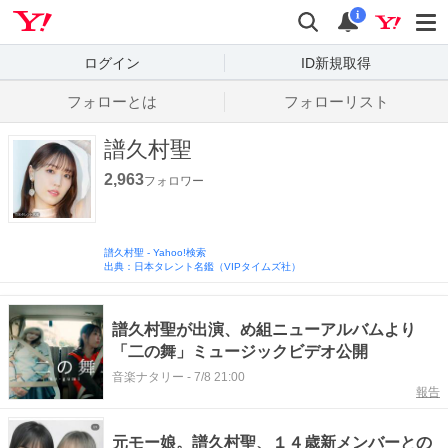
Yahoo! JAPAN
検索
通知数
i
ログイン
ID新規取得
フォローとは
フォローリスト
譜久村聖
2,963
フォロワー
譜久村聖
-
Yahoo!検索
出典：日本タレント名鑑（VIPタイムズ社）
譜久村聖が出演、め組ニューアルバムより
「二の舞」ミュージックビデオ公開
音楽ナタリー
-
7/8 21:00
報告
元モー娘。譜久村聖、１４歳新メンバーとの