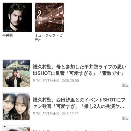
平井堅
ミュージック・ビ
デオ
譜久村聖、母と参加した平井堅ライブの思い
出SHOTに反響「可愛すぎる」「素敵です」
E-TALENTBANK
-
2/28 20:00
報告
譜久村聖、西田汐里とのイベントSHOTにフ
ァン歓喜「可愛すぎ」「推し2人の共演ヤバ
い」
E-TALENTBANK
-
2/11 20:00
報告