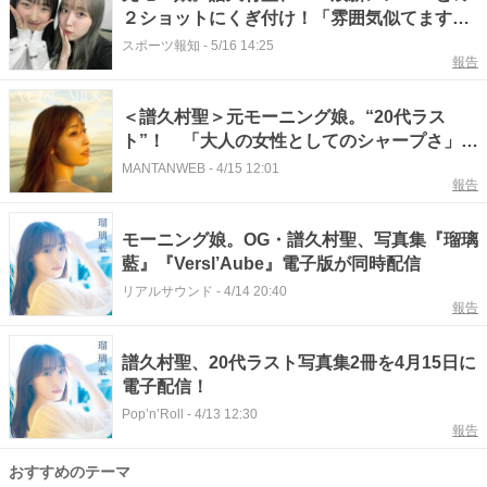
２ショットにくぎ付け！「雰囲気似てます」
「美しい天使」「ホントに愛がある」
スポーツ報知
-
5/16 14:25
報告
＜譜久村聖＞元モーニング娘。“20代ラス
ト”！ 「大人の女性としてのシャープさ」表
現 2冊の写真集を電子書籍化、配信開始
MANTANWEB
-
4/15 12:01
報告
モーニング娘。OG・譜久村聖、写真集『瑠璃
藍』『Versl’Aube』電子版が同時配信
リアルサウンド
-
4/14 20:40
報告
譜久村聖、20代ラスト写真集2冊を4月15日に
電子配信！
Pop’n’Roll
-
4/13 12:30
報告
おすすめのテーマ