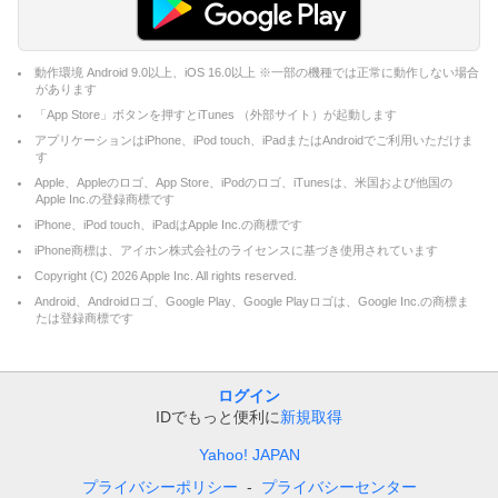
動作環境 Android 9.0以上、iOS 16.0以上 ※一部の機種では正常に動作しない場合
があります
「App Store」ボタンを押すとiTunes （外部サイト）が起動します
アプリケーションはiPhone、iPod touch、iPadまたはAndroidでご利用いただけま
す
Apple、Appleのロゴ、App Store、iPodのロゴ、iTunesは、米国および他国の
Apple Inc.の登録商標です
iPhone、iPod touch、iPadはApple Inc.の商標です
iPhone商標は、アイホン株式会社のライセンスに基づき使用されています
Copyright (C)
2026
Apple Inc. All rights reserved.
Android、Androidロゴ、Google Play、Google Playロゴは、Google Inc.の商標ま
たは登録商標です
ログイン
IDでもっと便利に
新規取得
Yahoo! JAPAN
プライバシーポリシー
プライバシーセンター