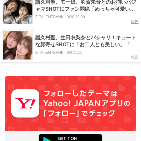
譜久村聖、モー娘。羽賀朱音とのお揃いパジ
ャマSHOTにファン悶絶「めっちゃ可愛い」
「姉妹みたい」
E-TALENTBANK
-
9/20 20:00
報告
譜久村聖、生田衣梨奈とパシャリ！キュート
な顔寄せSHOTに「お二人とも美しい」「ぽ
んぽん最高！！」の声
E-TALENTBANK
-
9/3 11:15
報告