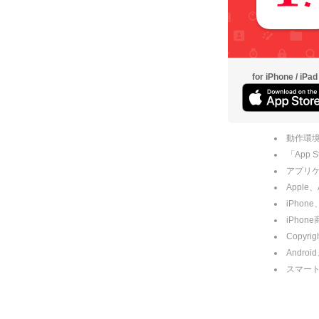
for iPhone / iPad
動作環境
「App
アプリケー
Apple
iPhone
iPho
Copyrig
Andro
スマー