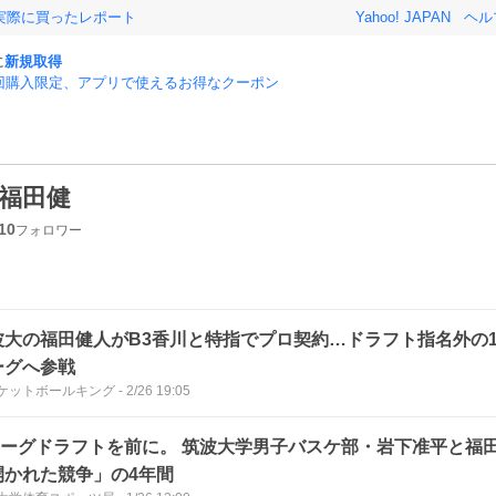
実際に買ったレポート
Yahoo! JAPAN
ヘル
に
新規取得
回購入限定、アプリで使えるお得なクーポン
福田健
10
フォロワー
波大の福田健人がB3香川と特指でプロ契約…ドラフト指名外の19
ーグへ参戦
ケットボールキング
-
2/26 19:05
リーグドラフトを前に。 筑波大学男子バスケ部・岩下准平と福
開かれた競争」の4年間