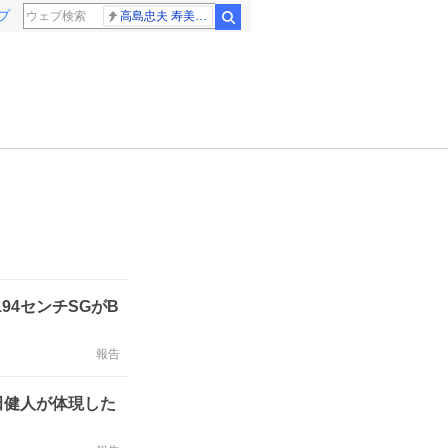
プ
高島忠夫 寿美花代さん死去
検索
4センチSGがB
報告
田健人が体現した