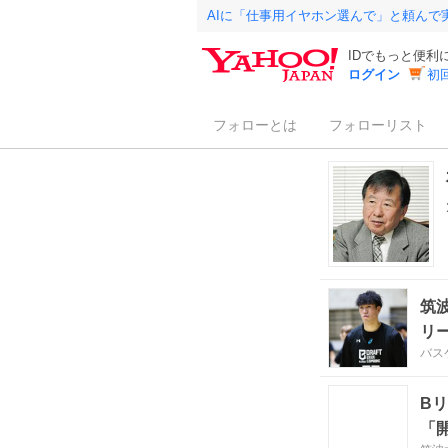
AIに「仕事用イヤホン選んで」と頼んで
IDでもっと便利
ログイン
初
フォローとは
フォローリスト
筑
リ
バス
B
「