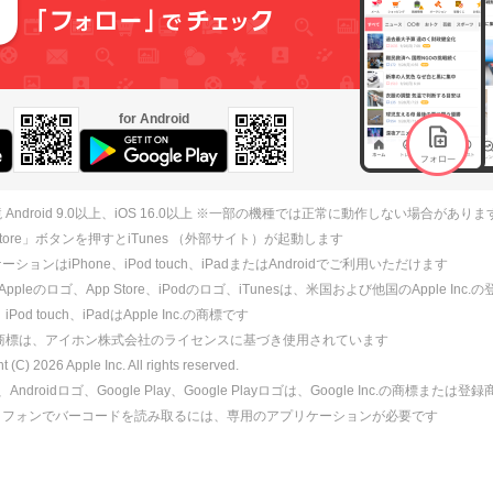
for Android
 Android 9.0以上、iOS 16.0以上 ※一部の機種では正常に動作しない場合がありま
 Store」ボタンを押すとiTunes （外部サイト）が起動します
ションはiPhone、iPod touch、iPadまたはAndroidでご利用いただけます
、Appleのロゴ、App Store、iPodのロゴ、iTunesは、米国および他国のApple Inc
、iPod touch、iPadはApple Inc.の商標です
ne商標は、アイホン株式会社のライセンスに基づき使用されています
ht (C)
2026
Apple Inc. All rights reserved.
id、Androidロゴ、Google Play、Google Playロゴは、Google Inc.の商標または
トフォンでバーコードを読み取るには、専用のアプリケーションが必要です