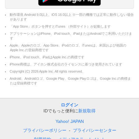
動作環境 Android 9.0以上、iOS 16.0以上 ※一部の機種では正常に動作しない場合
があります
「App Store」ボタンを押すとiTunes （外部サイト）が起動します
アプリケーションはiPhone、iPod touch、iPadまたはAndroidでご利用いただけま
す
Apple、Appleのロゴ、App Store、iPodのロゴ、iTunesは、米国および他国の
Apple Inc.の登録商標です
iPhone、iPod touch、iPadはApple Inc.の商標です
iPhone商標は、アイホン株式会社のライセンスに基づき使用されています
Copyright (C)
2026
Apple Inc. All rights reserved.
Android、Androidロゴ、Google Play、Google Playロゴは、Google Inc.の商標ま
たは登録商標です
ログイン
IDでもっと便利に
新規取得
Yahoo! JAPAN
プライバシーポリシー
プライバシーセンター