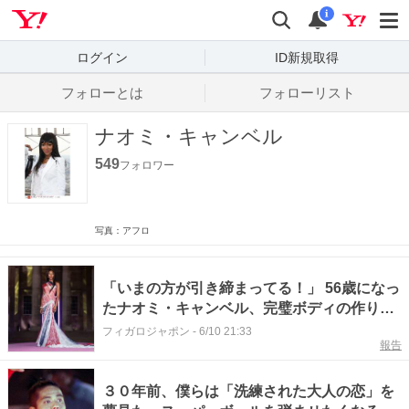
Yahoo! JAPAN
検索
通知数
i
ログイン
ID新規取得
フォローとは
フォローリスト
ナオミ・キャンベル
549
フォロワー
写真：アフロ
「いまの方が引き締まってる！」 56歳になっ
たナオミ・キャンベル、完璧ボディの作り方
とは？
フィガロジャポン
-
6/10 21:33
報告
３０年前、僕らは「洗練された大人の恋」を