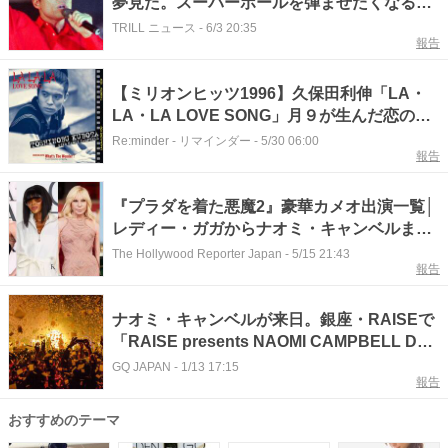
夢見た。スーパーボールを弾ませたくなる、
最高にエモい初夏の記憶
TRILL ニュース
-
6/3 20:35
報告
【ミリオンヒッツ1996】久保田利伸「LA・
LA・LA LOVE SONG」月９が生んだ恋のテ
ーマ
Re:minder - リマインダー
-
5/30 06:00
報告
『プラダを着た悪魔2』豪華カメオ出演一覧│
レディー・ガガからナオミ・キャンベルま
で“セレブ大集結”
The Hollywood Reporter Japan
-
5/15 21:43
報告
ナオミ・キャンベルが来日。銀座・RAISEで
「RAISE presents NAOMI CAMPBELL DJ
SET」に出演
GQ JAPAN
-
1/13 17:15
報告
おすすめのテーマ