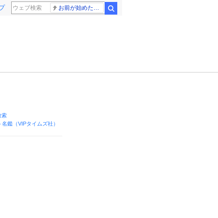
プ
お前が始めた物語だろ
検索
!検索
名鑑（VIPタイムズ社）