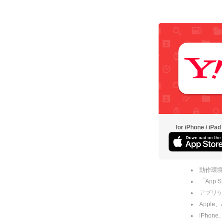
for iPhone / iPad
動作環境
「App
アプリケー
Apple
iPhone