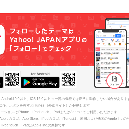
for Android
 Android 9.0以上、iOS 16.0以上 ※一部の機種では正常に動作しない場合がありま
 Store」ボタンを押すとiTunes （外部サイト）が起動します
ションはiPhone、iPod touch、iPadまたはAndroidでご利用いただけます
、Appleのロゴ、App Store、iPodのロゴ、iTunesは、米国および他国のApple Inc
、iPod touch、iPadはApple Inc.の商標です