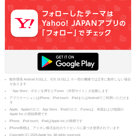
動作環境 Android 9.0以上、iOS 16.0以上 ※一部の機種では正常に動作しない場合
があります
「App Store」ボタンを押すとiTunes （外部サイト）が起動します
アプリケーションはiPhone、iPod touch、iPadまたはAndroidでご利用いただけま
す
Apple、Appleのロゴ、App Store、iPodのロゴ、iTunesは、米国および他国の
Apple Inc.の登録商標です
iPhone、iPod touch、iPadはApple Inc.の商標です
iPhone商標は、アイホン株式会社のライセンスに基づき使用されています
Copyright (C)
2026
Apple Inc. All rights reserved.