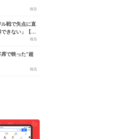
報告
ジル戦で失点に直
解できない」【Ｗ
報告
席で映った“超
報告