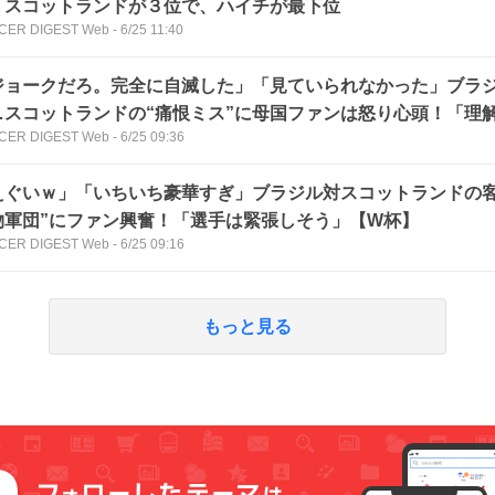
。スコットランドが３位で、ハイチが最下位
CER DIGEST Web
-
6/25 11:40
ジョークだろ。完全に自滅した」「見ていられなかった」ブラ
…スコットランドの“痛恨ミス”に母国ファンは怒り心頭！「理
CER DIGEST Web
-
6/25 09:36
】
えぐいｗ」「いちいち豪華すぎ」ブラジル対スコットランドの客
物軍団”にファン興奮！「選手は緊張しそう」【W杯】
CER DIGEST Web
-
6/25 09:16
もっと見る