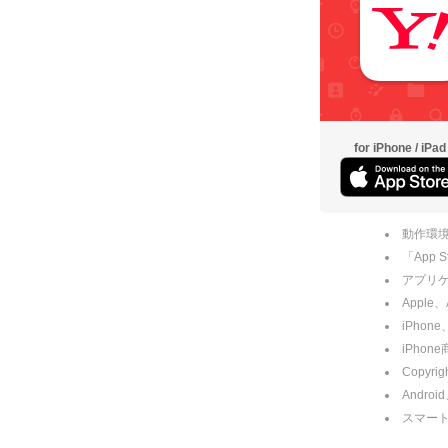
for iPhone / iPad
動作環境
「App
アプリケー
Apple
iPhone
iPho
Copyrig
Andro
スマー