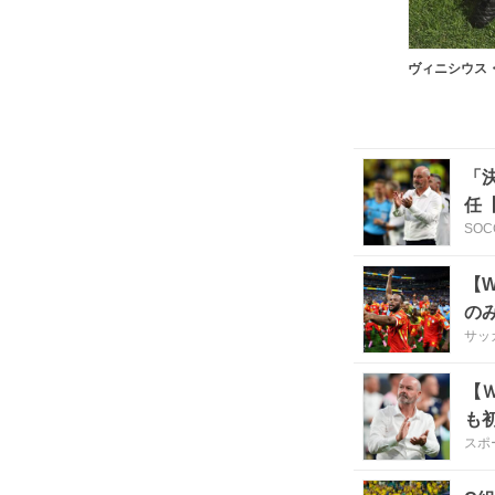
「
任
SOC
【
の
サッ
【
も
スポ