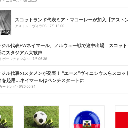
ず～ニュース
-
7/9 18:10
スコットランド代表ミア・マコーレーが加入【アスト
アストン・ヴィラFC
-
7/9 12:00
0:22
ラジル代表FWネイマール、ノルウェー戦で途中出場 スコット
番にスタジアム大歓声
トボールチャンネル
-
7/6 06:38
ラジル代表のスタメンが発表！ “エース”ヴィニシウスらスコッ
1名を起用…ネイマールはベンチスタートに
カーキング
-
6/30 00:34