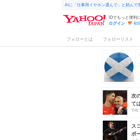
AIに「仕事用イヤホン選んで」と頼んで
IDでもっと便利
ログイン
初
フォローとは
フォローリスト
次
て
THE
ス
ポ