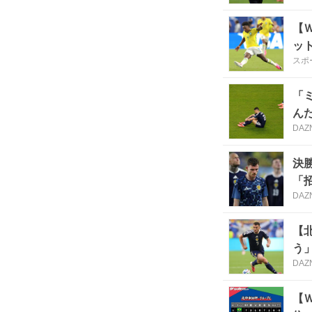
【
ッ
スポ
ル
「
んだ
DAZ
決
「招
DAZ
【
う」
DAZ
【