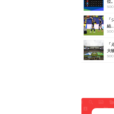
位
SOC
「
結
SOC
杯
「
大
SOC