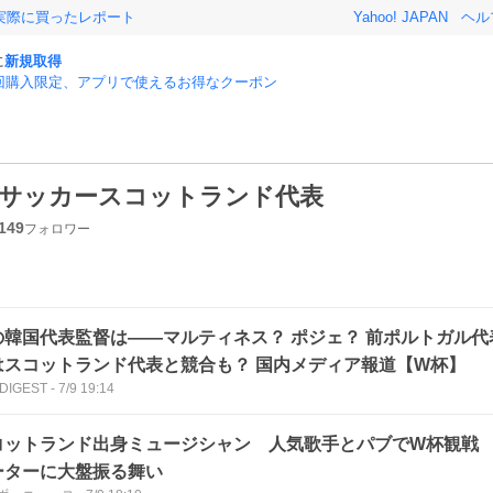
実際に買ったレポート
Yahoo! JAPAN
ヘル
に
新規取得
回購入限定、アプリで使えるお得なクーポン
サッカースコットランド代表
149
フォロワー
の韓国代表監督は――マルティネス？ ポジェ？ 前ポルトガル
はスコットランド代表と競合も？ 国内メディア報道【W杯】
 DIGEST
-
7/9 19:14
コットランド出身ミュージシャン 人気歌手とパブでW杯観戦
ーターに大盤振る舞い