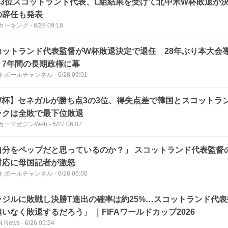
組3位スコットランド代表、L組結果を受けて北中米W杯敗退が
の辞任も発表
カーキング
-
6/28 09:18
コットランド代表監督がW杯敗退決定で退任 28年ぶり本大会
、7年間の長期政権に幕
トボールチャンネル
-
6/28 09:01
W杯】セネガルが勝ち点3の3位、得失点差で韓国とスコットラ
ラクは全敗で最下位敗退
カーマガジンWeb
-
6/27 06:07
自分をペップだと思っているのか？」 スコットランド代表監督
対応に母国記者が激怒
トボールチャンネル
-
6/26 06:00
ラジルに敗戦し決勝T進出の確率は約25%…スコットランド代
いなく敗退するだろう」 ｜FIFAワールドカップ2026
N News
-
6/26 05:54