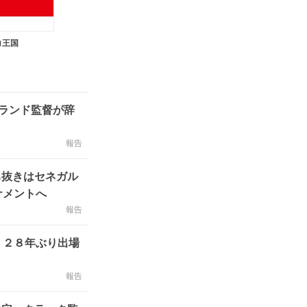
コ王国
トランド監督が辞
報告
ち抜きはセネガル
ナメントへ
報告
 ２８年ぶり出場
」
報告