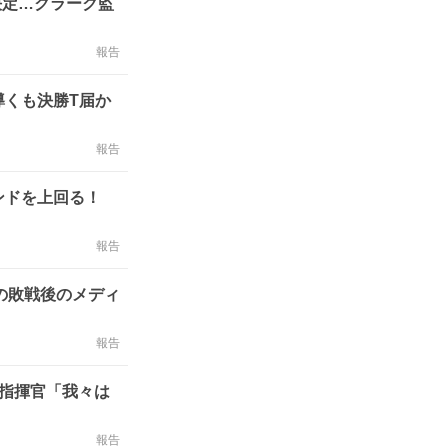
決定…クラーク監
報告
導くも決勝T届か
報告
ンドを上回る！
報告
の敗戦後のメディ
報告
表指揮官「我々は
報告