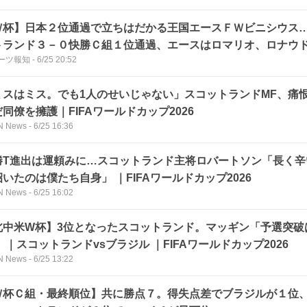
Ｗ杯】日本２位通過で立ちはだかる王国エースＦＷビニシウス
トランド３－０快勝Ｃ組１位通過、エースはロマリオ、ロナウ
ーツ報知
-
6/25 20:52
代表５人目の全３戦ゴール
ミスはミス。でも1人のせいじゃない」スコットランドMF、痛
同僚を擁護｜FIFAワールドカップ2026
N News
-
6/25 16:36
勝T進出は運頼みに…スコットランド主将ロバートソン「長く辛
いたのは僕たち自身」 ｜FIFAワールドカップ2026
N News
-
6/25 16:02
北中米W杯】3位となったスコットランド。マッギン「予選突破
 ｜スコットランドvsブラジル ｜FIFAワールドカップ2026
N News
-
6/25 13:22
Ｗ杯Ｃ組・最終順位】共に勝点７。得失点差でブラジルが１位