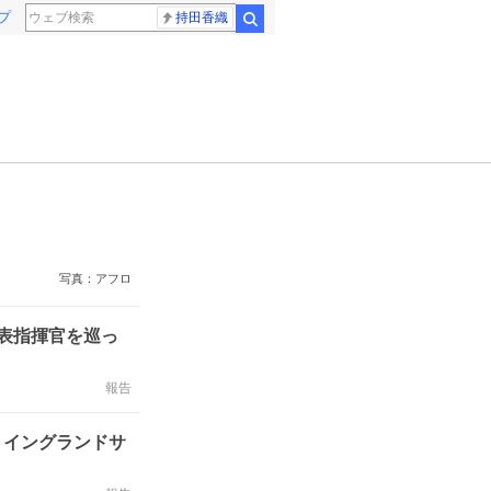
プ
持田香織
検索
写真：アフロ
代表指揮官を巡っ
報告
 イングランドサ