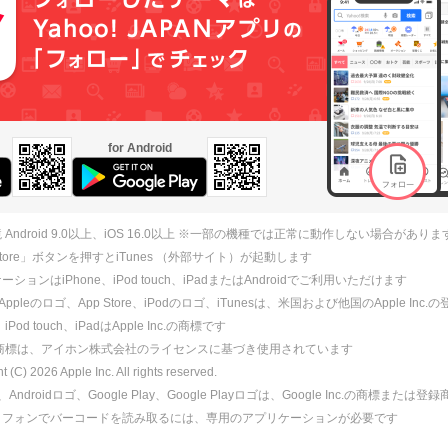
for Android
 Android 9.0以上、iOS 16.0以上 ※一部の機種では正常に動作しない場合がありま
 Store」ボタンを押すとiTunes （外部サイト）が起動します
ションはiPhone、iPod touch、iPadまたはAndroidでご利用いただけます
、Appleのロゴ、App Store、iPodのロゴ、iTunesは、米国および他国のApple Inc
、iPod touch、iPadはApple Inc.の商標です
ne商標は、アイホン株式会社のライセンスに基づき使用されています
ht (C)
2026
Apple Inc. All rights reserved.
id、Androidロゴ、Google Play、Google Playロゴは、Google Inc.の商標または
トフォンでバーコードを読み取るには、専用のアプリケーションが必要です