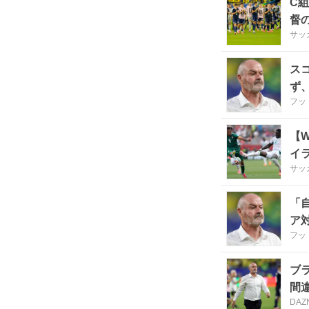
C
督
サッ
ス
ず
フッ
【
イ
サッ
「
ア
フッ
ブ
間違
DAZ