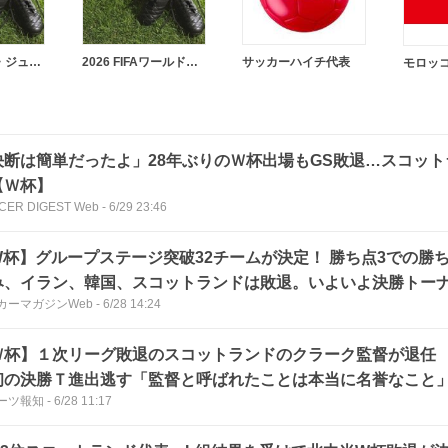
ヴィニシウス・ジュニオール
2026 FIFAワールドカップ
サッカーハイチ代表
モロッ
決断は簡単だったよ」28年ぶりのＷ杯出場もGS敗退…スコッ
【Ｗ杯】
CER DIGEST Web
-
6/29 23:46
W杯】グループステージ突破32チームが決定！ 勝ち点3での勝
み、イラン、韓国、スコットランドは敗退。いよいよ決勝トー
カーマガジンWeb
-
6/28 14:24
Ｗ杯】１次リーグ敗退のスコットランドのクラーク監督が退任
初の決勝Ｔ進出逃す「監督と呼ばれたことは本当に名誉なこと
ーツ報知
-
6/28 11:17