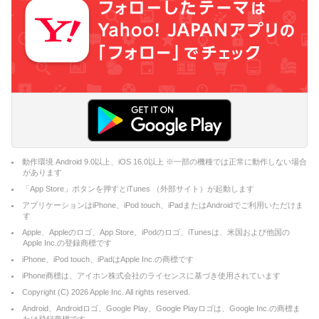
動作環境 Android 9.0以上、iOS 16.0以上 ※一部の機種では正常に動作しない場合
があります
「App Store」ボタンを押すとiTunes （外部サイト）が起動します
アプリケーションはiPhone、iPod touch、iPadまたはAndroidでご利用いただけま
す
Apple、Appleのロゴ、App Store、iPodのロゴ、iTunesは、米国および他国の
Apple Inc.の登録商標です
iPhone、iPod touch、iPadはApple Inc.の商標です
iPhone商標は、アイホン株式会社のライセンスに基づき使用されています
Copyright (C)
2026
Apple Inc. All rights reserved.
Android、Androidロゴ、Google Play、Google Playロゴは、Google Inc.の商標ま
たは登録商標です