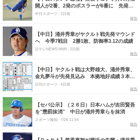
開人が2番、2発のボスラーが6番に 先発は
涌井秀章
中日スポーツ
-
2日前
報告
【中日】涌井秀章がヤクルト戦先発マウンド
へ 今季7戦目 2勝1敗、防御率3.12の成績
日テレNEWS NNN
-
2日前
報告
【中日】ヤクルト戦は大野雄大、涌井秀章、
金丸夢斗が先発見込み 本拠地好成績３本柱
で３連勝へ
日刊スポーツ
-
4日前
報告
【セパ公示】（２６日）日本ハムが吉田賢吾
を“懲罰抹消” 中日が涌井秀章らを抹消
スポーツ報知
-
7/26 11:54
報告