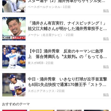
スター選手（2）涌井秀章からサイクル安
打…夏連覇に導いた主将
ベースボールチャンネル
-
1日前
報告
「涌井さん有言実行、ナイスピッチング！」
祖父江大輔さんが明かした涌井秀章投手との
前日のやり取り
メ〜テレ（名古屋テレビ）
-
2日前
報告
【中日】涌井秀章 反攻のキーマンに急浮
上 落合博満氏も〝太鼓判〟の「もってる」
男
東スポWEB
-
2日前
報告
中日・涌井秀章 いきなり打球が左手首直撃
も6回1失点快投で通算170勝王手「ストライ
ク先行でいけた」
スポニチアネックス
-
2日前
報告
おすすめのテーマ