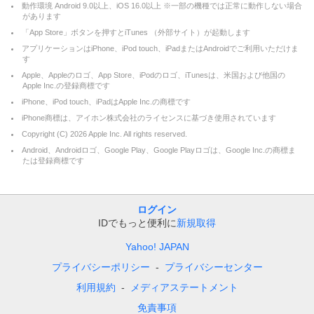
動作環境 Android 9.0以上、iOS 16.0以上 ※一部の機種では正常に動作しない場合
があります
「App Store」ボタンを押すとiTunes （外部サイト）が起動します
アプリケーションはiPhone、iPod touch、iPadまたはAndroidでご利用いただけま
す
Apple、Appleのロゴ、App Store、iPodのロゴ、iTunesは、米国および他国の
Apple Inc.の登録商標です
iPhone、iPod touch、iPadはApple Inc.の商標です
iPhone商標は、アイホン株式会社のライセンスに基づき使用されています
Copyright (C)
2026
Apple Inc. All rights reserved.
Android、Androidロゴ、Google Play、Google Playロゴは、Google Inc.の商標ま
たは登録商標です
ログイン
IDでもっと便利に
新規取得
Yahoo! JAPAN
プライバシーポリシー
プライバシーセンター
利用規約
メディアステートメント
免責事項