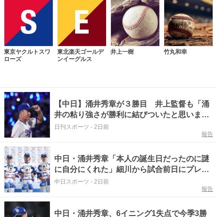
東京ヤクルトスワ
東北楽天ゴールデ
井上一樹
竹丸和幸
ローズ
ンイーグルス
【中日】涌井秀章が３勝目 井上監督も「涌
井の粘り強さが勝利に結びついたと思いま
す」と賛辞
日刊スポーツ
-
2日前
報告
中日・涌井秀章「本人の誕生日だったのに謎
に自分にくれた」細川から試合前日にプレゼ
ントあったと明かす 打撃援護にも感謝【ヒ
中日スポーツ
-
2日前
報告
ーローインタビュー】
中日・涌井秀章、6イニング1失点で今季3勝