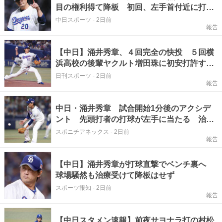
目の権利得て降板 初回、左手首付近に打球
当たるもヤクルト打線を2安打に封じる
中日スポーツ
-
2日前
報告
【中日】涌井秀章、４回完全の快投 ５回横
浜高校の後輩ヤクルト増田珠に初安打許すも
１失点で粘る
日刊スポーツ
-
2日前
報告
中日・涌井秀章 試合開始1分後のアクシデ
ント 先頭打者の打球が左手に当たる 治療
後に続投
スポニチアネックス
-
2日前
報告
【中日】涌井秀章が打球直撃でベンチ裏へ
球場騒然も治療受けて降板はせず
スポーツ報知
-
2日前
報告
【中日スタメン速報】前夜サヨナラ打の村松