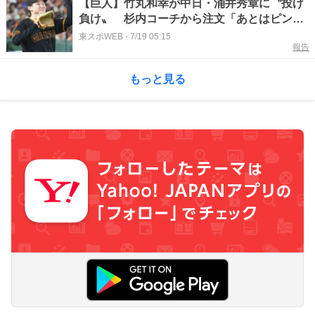
【巨人】竹丸和幸が中日・涌井秀章に〝投げ
負け〟 杉内コーチから注文「あとはピンチ
の時に…」
東スポWEB
-
7/19 05:15
報告
もっと見る