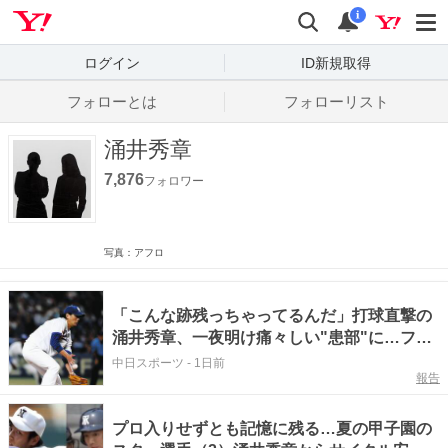
Yahoo! JAPAN
検索
通知数
i
ログイン
ID新規取得
フォローとは
フォローリスト
涌井秀章
7,876
フォロワー
写真：アフロ
「こんな跡残っちゃってるんだ」打球直撃の
涌井秀章、一夜明け痛々しい"患部"に…ファ
ン驚きと感謝「痛みにたえて頑張ってくれ
中日スポーツ
-
1日前
報告
て」
プロ入りせずとも記憶に残る…夏の甲子園の