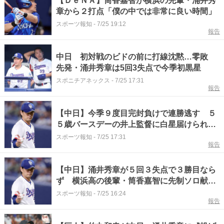
【ＤｅＮＡ】筒香嘉智が横浜の先輩・涌井秀
章から２打点「僕の中では非常に良い時間」
スポーツ報知
-
7/25 19:12
報告
中日 初対戦のビドの前に打線沈黙…零敗
先発・涌井秀章は5回3失点で今季初黒星
スポニチアネックス
-
7/25 17:31
報告
【中日】今季９度目完封負けで連勝逃す ５
５歳バースデーの井上監督に白星届けられ
ず 涌井秀章は５回３失点で今季初黒星
スポーツ報知
-
7/25 17:31
報告
【中日】涌井秀章が５回３失点で３勝目なら
ず 横浜高の後輩・筒香嘉智に先制ソロ献
上 自身４連敗中のＤｅＮＡ戦で３点リード
スポーツ報知
-
7/25 16:24
報告
許して降板