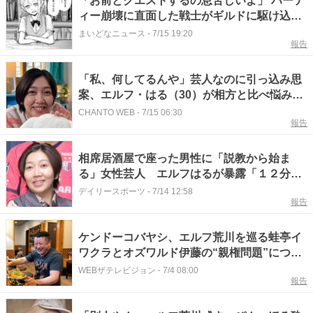
「お前とクエストするの息苦しいよ」 パーテ
ィー崩壊に直面した戦士がギルドに駆け込ん
だ 泣きつかれた受付のギャルエルフ「へー
まいどなニュース
-
7/15 19:20
報告
そうなんだ」【漫画】
「私、何してるんや」芸人なのに引っ込み思
案、エルフ・はる（30）が相方と比べ悩み続
けた日々「ツッコミのくせに」
CHANTO WEB
-
7/15 06:30
報告
相席居酒屋で座った男性に「説教から始ま
る」女性芸人 エルフはるが暴露「１２分で
退席、全くモテない」
デイリースポーツ
-
7/14 12:58
報告
ケンドーコバヤシ、エルフ荒川を巡る蛙亭イ
ワクラとオズワルド伊藤の“親権問題”につい
て明かす＜ケンコバのほろ酔いビジホ泊 全国
WEBザテレビジョン
-
7/4 08:00
報告
版＞