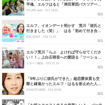
平魂、エルフはると「津田軍団バスツアー」
『かまいたちの知らんけど』
TV LIFE web
-
7/17 19:01
報告
エルフ、イオンデート明かす 荒川「彼氏と
行きました（笑）」 はる「初めて付き合っ
た彼氏へのプレゼントを」
ENCOUNT
-
7/16 11:32
報告
エルフ荒川「らぶ よければ守らせてくださ
い！！」上白石萌音への愛語る「ツーショッ
ト可愛すぎる」
スポーツ報知
-
7/15 21:15
報告
「9年ぶりに彼氏ができた」超恋愛体質も交
際と縁遠かったエルフ・はるを射止めた人生
初の言葉「大切にしたいから」
CHANTO WEB
-
7/15 20:00
報告