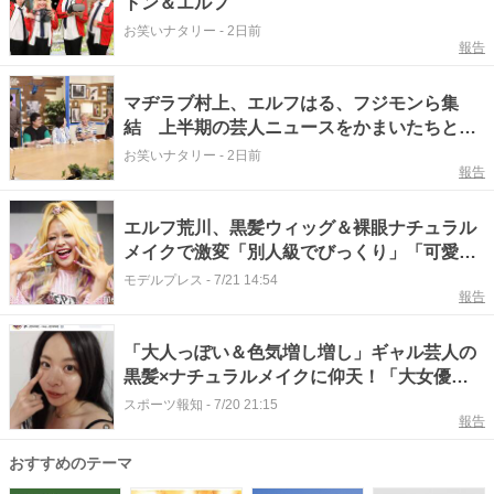
トン＆エルフ
お笑いナタリー
-
2日前
報告
マヂラブ村上、エルフはる、フジモンら集
結 上半期の芸人ニュースをかまいたちと語
る
お笑いナタリー
-
2日前
報告
エルフ荒川、黒髪ウィッグ＆裸眼ナチュラル
メイクで激変「別人級でびっくり」「可愛す
ぎてギャップ萌え」と驚きの声
モデルプレス
-
7/21 14:54
報告
「大人っぽい＆色気増し増し」ギャル芸人の
黒髪×ナチュラルメイクに仰天！「大女優
感」「新鮮」エルフ・荒川が公開
スポーツ報知
-
7/20 21:15
報告
おすすめのテーマ