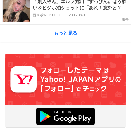
「別人やん」エルフ荒川〝すっぴん〟ほろ酔
い＆ビジホ泊ショットに「あれ！意外と？」
「良い面構え」の声
西スポWEB OTTO！
-
6/30 23:40
報告
もっと見る