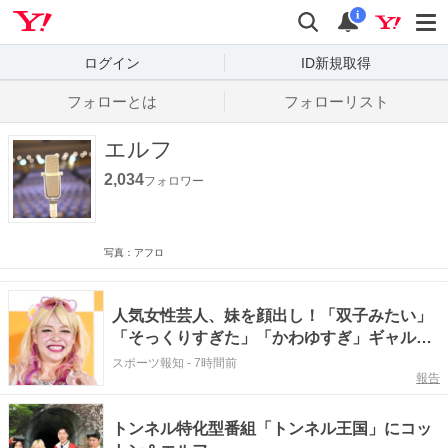
Yahoo! JAPAN
検索
通知数
i
ログイン
ID新規取得
フォローとは
フォローリスト
エルフ
2,034
フォロワー
写真：アフロ
人気女性芸人、妹を顔出し！「双子みたい」
「そっくりすぎた」「かわゆすぎ」ギャル→
ほぼすっぴん姿 エルフ荒川
スポーツ報知
-
7時間前
報告
トンネル特化型番組「トンネル王国」にコッ