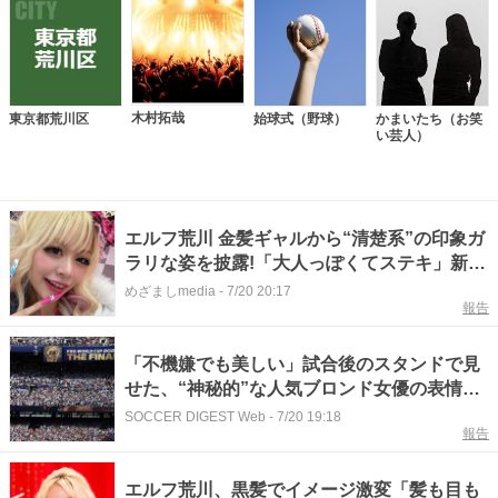
木村拓哉
東京都荒川区
始球式（野球）
かまいたち（お笑
い芸人）
エルフ荒川 金髪ギャルから“清楚系”の印象ガ
ラリな姿を披露!「大人っぽくてステキ」新た
な魅力あふれる“裸眼猫メイク”にファン絶賛
めざましmedia
-
7/20 20:17
報告
「不機嫌でも美しい」試合後のスタンドで見
せた、“神秘的”な人気ブロンド女優の表情が
話題「本から飛び出してきたエルフのよう
SOCCER DIGEST Web
-
7/20 19:18
報告
だ」【W杯】
エルフ荒川、黒髪でイメージ激変「髪も目も