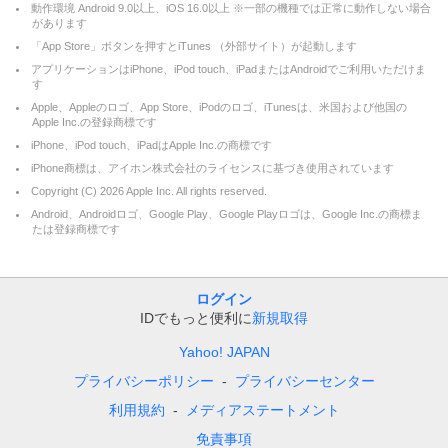
動作環境 Android 9.0以上、iOS 16.0以上 ※一部の機種では正常に動作しない場合
があります
「App Store」ボタンを押すとiTunes （外部サイト）が起動します
アプリケーションはiPhone、iPod touch、iPadまたはAndroidでご利用いただけま
す
Apple、Appleのロゴ、App Store、iPodのロゴ、iTunesは、米国および他国の
Apple Inc.の登録商標です
iPhone、iPod touch、iPadはApple Inc.の商標です
iPhone商標は、アイホン株式会社のライセンスに基づき使用されています
Copyright (C)
2026
Apple Inc. All rights reserved.
Android、Androidロゴ、Google Play、Google Playロゴは、Google Inc.の商標ま
たは登録商標です
ログイン
IDでもっと便利に
新規取得
Yahoo! JAPAN
プライバシーポリシー
プライバシーセンター
利用規約
メディアステートメント
免責事項