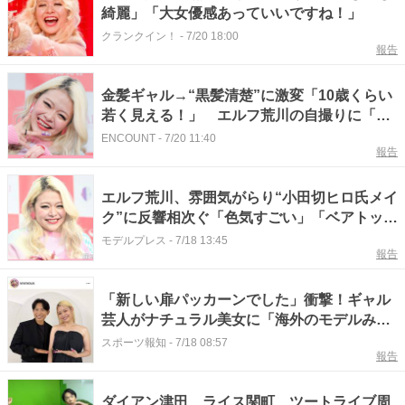
綺麗」「大女優感あっていいですね！」
クランクイン！
-
7/20 18:00
報告
金髪ギャル→“黒髪清楚”に激変「10歳くらい
若く見える！」 エルフ荒川の自撮りに「美
女発見」と絶賛の声
ENCOUNT
-
7/20 11:40
報告
エルフ荒川、雰囲気がらり“小田切ヒロ氏メイ
ク”に反響相次ぐ「色気すごい」「ベアトップ
ドレスも似合ってる」
モデルプレス
-
7/18 13:45
報告
「新しい扉パッカーンでした」衝撃！ギャル
芸人がナチュラル美女に「海外のモデルみた
い」「ポテンシャル」エルフ・荒川
スポーツ報知
-
7/18 08:57
報告
ダイアン津田、ライス関町、ツートライブ周