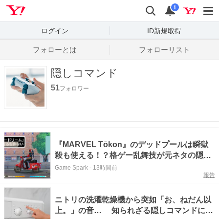
Yahoo! JAPAN
検索
通知数
i
ログイン
ID新規取得
フォローとは
フォローリスト
隠しコマンド
51
フォロワー
『MARVEL Tōkon』のデッドプールは瞬獄
殺も使える！？格ゲー乱舞技が元ネタの隠し
コマンドが発見される。「デップードリーム
Game Spark
-
13時間前
報告
を使わざるを得ない」などパロ満載
ニトリの洗濯乾燥機から突如「お、ねだん以
上。」の音… 知られざる隠しコマンドに