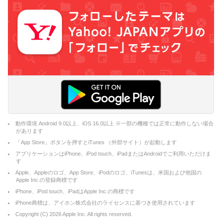
動作環境 Android 9.0以上、iOS 16.0以上 ※一部の機種では正常に動作しない場合
があります
「App Store」ボタンを押すとiTunes （外部サイト）が起動します
アプリケーションはiPhone、iPod touch、iPadまたはAndroidでご利用いただけま
す
Apple、Appleのロゴ、App Store、iPodのロゴ、iTunesは、米国および他国の
Apple Inc.の登録商標です
iPhone、iPod touch、iPadはApple Inc.の商標です
iPhone商標は、アイホン株式会社のライセンスに基づき使用されています
Copyright (C)
2026
Apple Inc. All rights reserved.