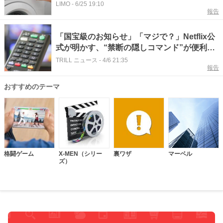
「遊び心があって好き！」
LIMO
-
6/25 19:10
報告
「国宝級のお知らせ」「マジで？」Netflix公
式が明かす、“禁断の隠しコマンド”が便利す
ぎる…！
TRILL ニュース
-
4/6 21:35
報告
おすすめのテーマ
格闘ゲーム
X-MEN（シリー
裏ワザ
マーベル
ズ）