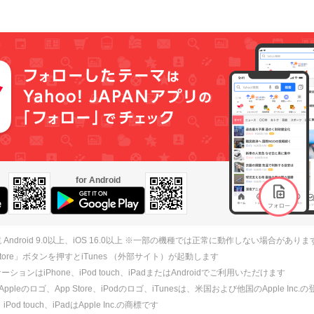
for Android
 Android 9.0以上、iOS 16.0以上 ※一部の機種では正常に動作しない場合がありま
 Store」ボタンを押すとiTunes （外部サイト）が起動します
ションはiPhone、iPod touch、iPadまたはAndroidでご利用いただけます
、Appleのロゴ、App Store、iPodのロゴ、iTunesは、米国および他国のApple Inc
、iPod touch、iPadはApple Inc.の商標です