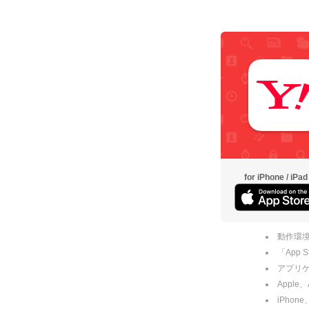
for iPhone / iPad
動作環境
「App
アプリケー
Apple
iPhone