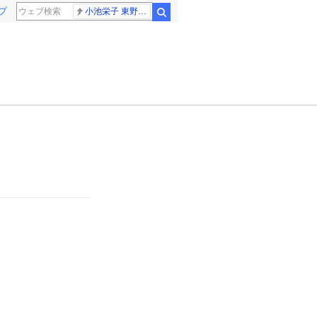
プ
小池栄子 東野幸治
検索