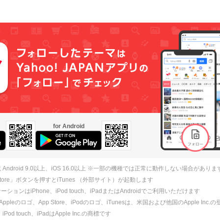
for Android
 Android 9.0以上、iOS 16.0以上 ※一部の機種では正常に動作しない場合がありま
 Store」ボタンを押すとiTunes （外部サイト）が起動します
ションはiPhone、iPod touch、iPadまたはAndroidでご利用いただけます
、Appleのロゴ、App Store、iPodのロゴ、iTunesは、米国および他国のApple Inc
、iPod touch、iPadはApple Inc.の商標です