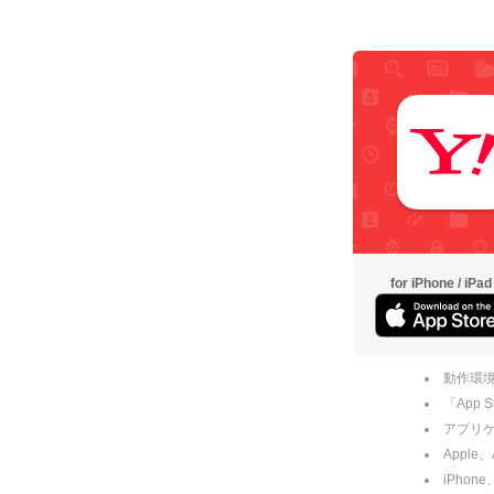
for iPhone / iPad
動作環境
「App
アプリケー
Apple
iPhone