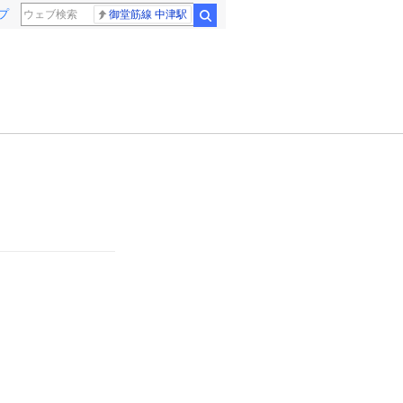
プ
御堂筋線 中津駅
検索