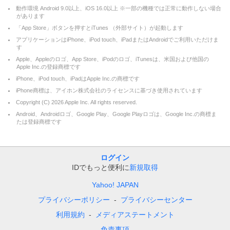
動作環境 Android 9.0以上、iOS 16.0以上 ※一部の機種では正常に動作しない場合
があります
「App Store」ボタンを押すとiTunes （外部サイト）が起動します
アプリケーションはiPhone、iPod touch、iPadまたはAndroidでご利用いただけま
す
Apple、Appleのロゴ、App Store、iPodのロゴ、iTunesは、米国および他国の
Apple Inc.の登録商標です
iPhone、iPod touch、iPadはApple Inc.の商標です
iPhone商標は、アイホン株式会社のライセンスに基づき使用されています
Copyright (C)
2026
Apple Inc. All rights reserved.
Android、Androidロゴ、Google Play、Google Playロゴは、Google Inc.の商標ま
たは登録商標です
ログイン
IDでもっと便利に
新規取得
Yahoo! JAPAN
プライバシーポリシー
プライバシーセンター
利用規約
メディアステートメント
免責事項