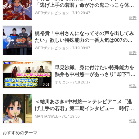
「逃げ上手の若君」命がけの鬼ごっこを体験
できるリアル脱出ゲーム、東名阪で開催
WEBザテレビジョン
-
7/19 20:47
報告
梶裕貴「中村さんになってその声を出してみ
たい」欲しい特殊能力の一番人気は007の変
身能力＜サイボーグ009 ネメシス＞
WEBザテレビジョン
-
7/19 09:07
報告
早見沙織、身に付けたい特殊能力を
熱弁も中村悠一があっさり”却下”!?
「使わないかな」
オリコン
-
7/18 20:17
3:01
報告
＜結川あさき×中村悠一＞テレビアニメ「逃
げ上手の若君」第二期インタビュー 時行と
頼重の変化 圧倒的な足利尊氏
MANTANWEB
-
7/17 19:36
報告
おすすめのテーマ