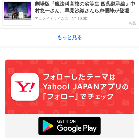
劇場版『魔法科高校の劣等生 四葉継承編』中
村悠一さん、早見沙織さんら声優陣が登壇し
たスペシャルステージレポート｜LiSAさんに
アニメイトタイムズ
-
4/4 19:00
報告
よる主題歌「YES」や司波達也＆深雪の描か
れた新たなキービジュアルが公開に
もっと見る
【AJ2026】