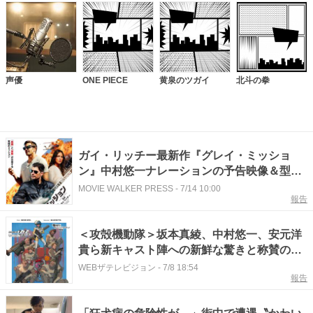
声優
ONE PIECE
黄泉のツガイ
北斗の拳
ガイ・リッチー最新作『グレイ・ミッショ
ン』中村悠一ナレーションの予告映像＆型破
りアクションを予感させるポスタービジュア
MOVIE WALKER PRESS
-
7/14 10:00
報告
ル
＜攻殻機動隊＞坂本真綾、中村悠一、安元洋
貴ら新キャスト陣への新鮮な驚きと称賛の声
「興奮が抑えきれない」
WEBザテレビジョン
-
7/8 18:54
報告