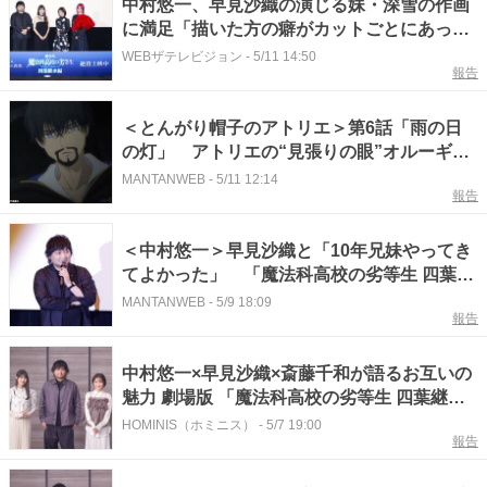
中村悠一、早見沙織の演じる妹・深雪の作画
に満足「描いた方の癖がカットごとにあっ
て…」＜魔法科高校の劣等生 四葉継承編＞
WEBザテレビジョン
-
5/11 14:50
報告
＜とんがり帽子のアトリエ＞第6話「雨の日
の灯」 アトリエの“見張りの眼”オルーギオ
初登場 声優は中村悠一
MANTANWEB
-
5/11 12:14
報告
＜中村悠一＞早見沙織と「10年兄妹やってき
てよかった」 「魔法科高校の劣等生 四葉継
承編」で通じ合う
MANTANWEB
-
5/9 18:09
報告
中村悠一×早見沙織×斎藤千和が語るお互いの
魅力 劇場版 「魔法科高校の劣等生 四葉継承
編」で確かめた信頼
HOMINIS（ホミニス）
-
5/7 19:00
報告