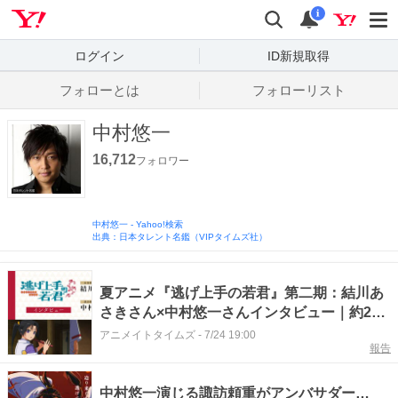
Yahoo! JAPAN
検索
通知数
i
ログイン
ID新規取得
フォローとは
フォローリスト
中村悠一
16,712
フォロワー
中村悠一
-
Yahoo!検索
出典：日本タレント名鑑（VIPタイムズ社）
夏アニメ『逃げ上手の若君』第二期：結川あ
さきさん×中村悠一さんインタビュー｜約2年
ぶりのアフレコで感じた成長と、変化した時
アニメイトタイムズ
-
7/24 19:00
報告
行と頼重の関係
中村悠一演じる諏訪頼重がアンバサダー…