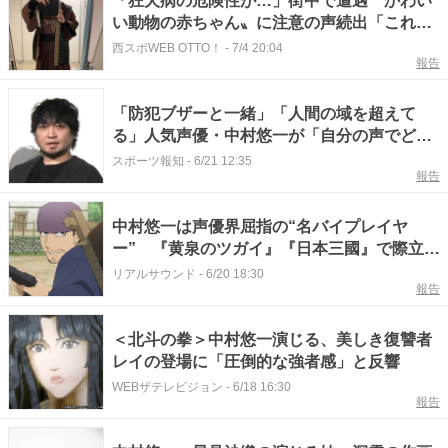
「狂犬病の危険性が…」街中で遭遇〝かわい
い動物の赤ちゃん〟に注意の声続出「これは
アカン」「猫襲って食ったりする」「通報
西スポWEB OTTO！
-
7/4 20:04
報告
で〜す」声優・中村悠一が投稿
「防犯ブザーと一緒」「人間の域を超えて
る」人気声優・中村悠一が「自分の声でどう
にかなっちゃうらしい」
スポーツ報知
-
6/21 12:35
報告
中村悠一は声優界屈指の“名バイプレイヤ
ー” 『黄泉のツガイ』『日本三國』で際立つ
助演力
リアルサウンド
-
6/20 18:30
報告
＜北斗の拳＞中村悠一演じる、美しき復讐者
レイの登場に「圧倒的な強者感」と反響
WEBザテレビジョン
-
6/18 16:30
報告