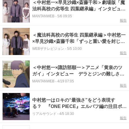
＜中村悠一×早見沙織×斎藤千和＞劇場版「魔
法科高校の劣等生 四葉継承編」インタビュ
ー 揺れる深雪 ブレない達也 余白の真夜
MANTANWEB
-
5/6 09:05
報告
＜魔法科高校の劣等生 四葉継承編＞中村悠一
×早見沙織×斎藤千和「ずっと重い愛を封じ込
めていた」――激動する兄妹関係と、真夜
WEBザテレビジョン
-
5/5 10:00
報告
の“虚実”とは？
＜中村悠一×諏訪部順一＞アニメ「黄泉のツ
ガイ」インタビュー デラとジンの難しさ
命を感じる芝居を
MANTANWEB
-
4/19 07:05
報告
中村悠一はロキの“最強さ”をどう表現す
る？ 『ONE PIECE』エルバフ編の注目ポイ
ント
リアルサウンド
-
4/5 18:30
報告