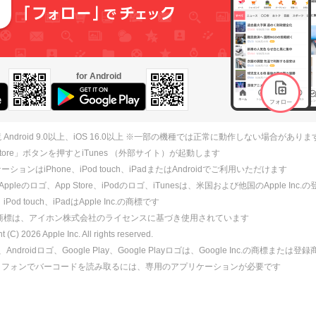
for Android
 Android 9.0以上、iOS 16.0以上 ※一部の機種では正常に動作しない場合がありま
 Store」ボタンを押すとiTunes （外部サイト）が起動します
ションはiPhone、iPod touch、iPadまたはAndroidでご利用いただけます
、Appleのロゴ、App Store、iPodのロゴ、iTunesは、米国および他国のApple Inc
、iPod touch、iPadはApple Inc.の商標です
ne商標は、アイホン株式会社のライセンスに基づき使用されています
ht (C)
2026
Apple Inc. All rights reserved.
id、Androidロゴ、Google Play、Google Playロゴは、Google Inc.の商標または
トフォンでバーコードを読み取るには、専用のアプリケーションが必要です