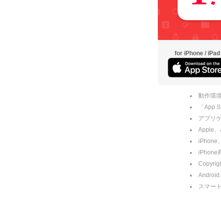
for iPhone / iPad
動作環境
「App
アプリケー
Apple
iPhone
iPho
Copyrig
Andro
スマー