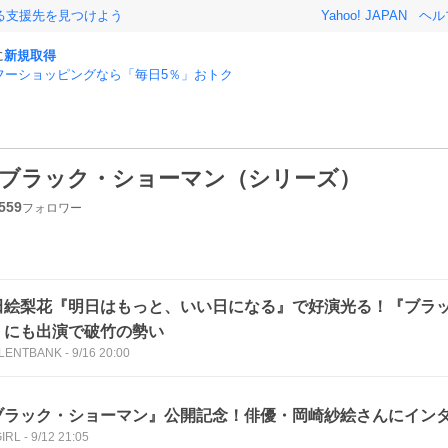
る支援先を見つけよう
Yahoo! JAPAN
ヘル
に
新規取得
フーショッピングなら「毎日5％」おトク
ブラック・ショーマン（シリーズ）
559
フォロワー
田絵梨花『明日はもっと、いい日になる』で好演光る！『ブラ
』にも出演で破竹の勢い
ALENTBANK
-
9/16 20:00
ブラック・ショーマン』公開記念！俳優・岡崎紗絵さんにイン
IRL
-
9/12 21:05