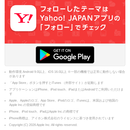
動作環境 Android 9.0以上、iOS 16.0以上 ※一部の機種では正常に動作しない場合
があります
「App Store」ボタンを押すとiTunes （外部サイト）が起動します
アプリケーションはiPhone、iPod touch、iPadまたはAndroidでご利用いただけま
す
Apple、Appleのロゴ、App Store、iPodのロゴ、iTunesは、米国および他国の
Apple Inc.の登録商標です
iPhone、iPod touch、iPadはApple Inc.の商標です
iPhone商標は、アイホン株式会社のライセンスに基づき使用されています
Copyright (C)
2026
Apple Inc. All rights reserved.