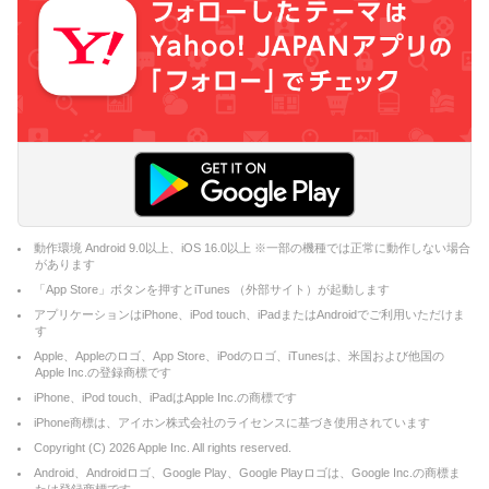
動作環境 Android 9.0以上、iOS 16.0以上 ※一部の機種では正常に動作しない場合
があります
「App Store」ボタンを押すとiTunes （外部サイト）が起動します
アプリケーションはiPhone、iPod touch、iPadまたはAndroidでご利用いただけま
す
Apple、Appleのロゴ、App Store、iPodのロゴ、iTunesは、米国および他国の
Apple Inc.の登録商標です
iPhone、iPod touch、iPadはApple Inc.の商標です
iPhone商標は、アイホン株式会社のライセンスに基づき使用されています
Copyright (C)
2026
Apple Inc. All rights reserved.
Android、Androidロゴ、Google Play、Google Playロゴは、Google Inc.の商標ま
たは登録商標です