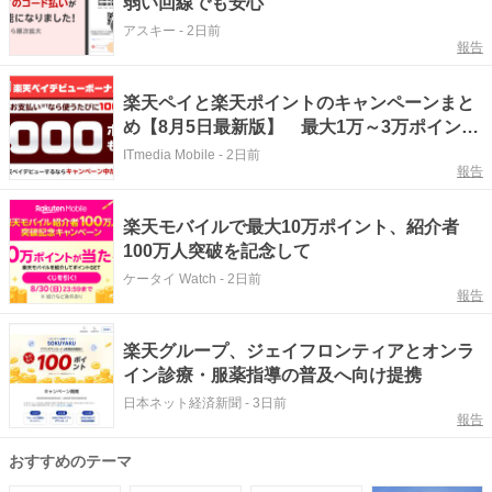
弱い回線でも安心
アスキー
-
2日前
報告
楽天ペイと楽天ポイントのキャンペーンまと
め【8月5日最新版】 最大1万～3万ポイント
還元や20％還元あり
ITmedia Mobile
-
2日前
報告
楽天モバイルで最大10万ポイント、紹介者
100万人突破を記念して
ケータイ Watch
-
2日前
報告
楽天グループ、ジェイフロンティアとオンラ
イン診療・服薬指導の普及へ向け提携
日本ネット経済新聞
-
3日前
報告
おすすめのテーマ