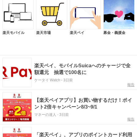
楽天モバイル
楽天市場
楽天ペイ
募金・義援金
楽天ペイ、モバイルSuicaへのチャージで全
額還元 抽選で100名に
ケータイ Watch
-
3日前
報告
【楽天ペイアプリ】お買い物するだけ！ポイ
ント2倍キャンペーン8/3~9/1
マネーの達人
-
3日前
報告
「楽天ペイ」、アプリのポイントカード利用