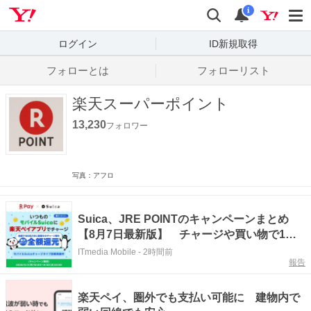
Yahoo! JAPAN
検索
通知数
i
ログイン
ID新規取得
フォローとは
フォローリスト
楽天スーパーポイント
13,230
フォロワー
写真：アフロ
Suica、JRE POINTのキャンペーンまとめ
【8月7日最新版】 チャージや買い物で1万
～2万ポイント還元
ITmedia Mobile
-
2時間前
報告
楽天ペイ、圏外でも支払い可能に 建物内で