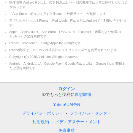
動作環境 Android 9.0以上、iOS 16.0以上 ※一部の機種では正常に動作しない場合
があります
「App Store」ボタンを押すとiTunes （外部サイト）が起動します
アプリケーションはiPhone、iPod touch、iPadまたはAndroidでご利用いただけま
す
Apple、Appleのロゴ、App Store、iPodのロゴ、iTunesは、米国および他国の
Apple Inc.の登録商標です
iPhone、iPod touch、iPadはApple Inc.の商標です
iPhone商標は、アイホン株式会社のライセンスに基づき使用されています
Copyright (C)
2026
Apple Inc. All rights reserved.
Android、Androidロゴ、Google Play、Google Playロゴは、Google Inc.の商標ま
たは登録商標です
ログイン
IDでもっと便利に
新規取得
Yahoo! JAPAN
プライバシーポリシー
プライバシーセンター
利用規約
メディアステートメント
免責事項