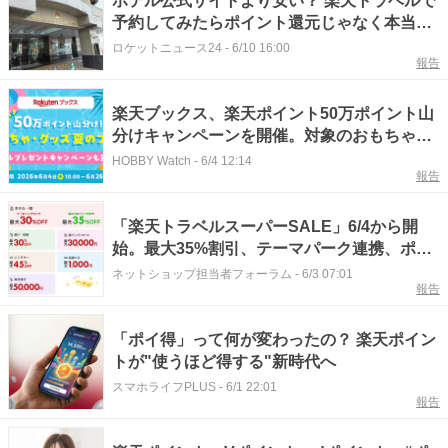
ホテル公式サイトより安い？ 楽天トラベルで
予約してみたらポイント還元じゃなく本当に
1泊1000円以上安かった話
ロケットニュース24
-
6/10 16:00
報告
楽天ブックス、楽天ポイント50万ポイント山
分けキャンペーンを開催。対象のおもちゃ2
点以上を購入した楽天会員を対象に
HOBBY Watch
-
6/4 12:14
報告
「楽天トラベルスーパーSALE」6/4から開
始。最大35%割引、テーマパーク連携、ポイ
ントバックなど展開
ネットショップ担当者フォーラム
-
6/3 07:01
報告
「ポイ得」って何が変わったの？ 楽天ポイン
トが"使うほど得する"新時代へ
スマホライフPLUS
-
6/1 22:01
報告