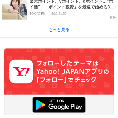
楽天ポイント、Vポイント、dポイント…“ポ
イ活”→「ポイント投資」を最速で始める3ス
テップを紹介
TOKYO FM＋
-
5/31 21:50
報告
もっと見る