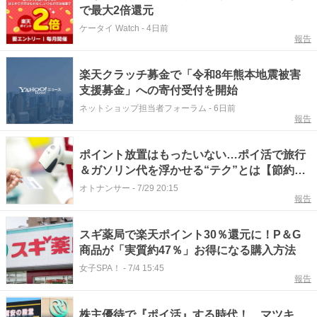
で最大2倍還元
ケータイ Watch
-
4日前
報告
楽天クラッチ募金で「令和8年熊本地震被害
支援募金」への寄付受付を開始
ネットショップ担当者フォーラム
-
6日前
報告
ポイント放置はもったいない…ポイ活で旅行
＆ガソリン代を浮かせる“テク”とは【節約ア
ドバイザー解説】
オトナンサー
-
7/29 20:15
報告
スギ薬局で楽天ポイント30％還元に！P＆G
商品が「実質約47％」お得になる購入方法
女子SPA！
-
7/4 15:45
報告
株主優待で『ポイ活』する時代！ マツキ