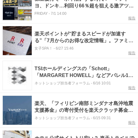
ヨ、ドンキ…利回り66％超を狙える激アツ銘
柄も
FRIDAY
-
7/1 14:00
報告
楽天ポイントが“貯まるスピードが加速す
る”「7月からのお得な改定情報」。ファミマ
利用で還元率アップに
女子SPA！
-
6/27 15:46
報告
TSIホールディングスの「Schott」
「MARGARET HOWELL」などアパレル19
ブランド約150店舗で「楽天ポイントカー
ネットショップ担当者フォーラム
-
6/16 10:01
報告
ド」が順次利用可能に
楽天、「フィリピン南部ミンダナオ島沖地震
支援募金」の寄付受付を楽天クラッチ募金で
スタート
ネットショップ担当者フォーラム
-
6/15 09:31
報告