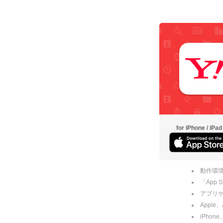
for iPhone / iPad
動作環境
「App
アプリケー
Apple
iPhone