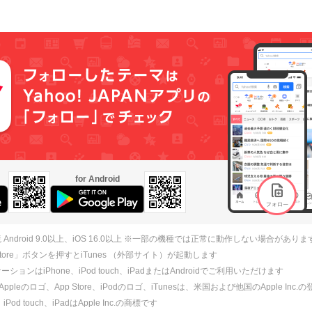
for Android
 Android 9.0以上、iOS 16.0以上 ※一部の機種では正常に動作しない場合がありま
 Store」ボタンを押すとiTunes （外部サイト）が起動します
ションはiPhone、iPod touch、iPadまたはAndroidでご利用いただけます
、Appleのロゴ、App Store、iPodのロゴ、iTunesは、米国および他国のApple Inc
、iPod touch、iPadはApple Inc.の商標です