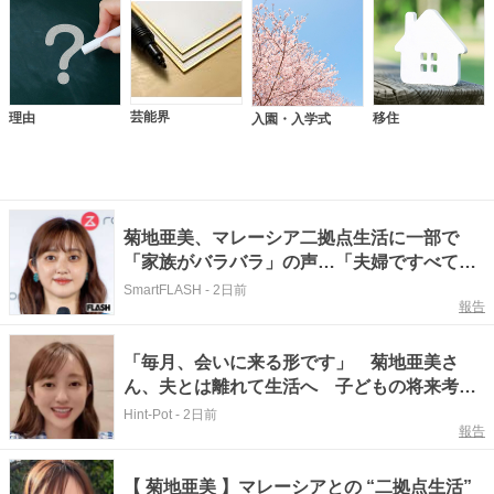
芸能界
理由
移住
入園・入学式
菊地亜美、マレーシア二拠点生活に一部で
「家族がバラバラ」の声…「夫婦ですべて分
担」を貫けるか
SmartFLASH
-
2日前
報告
「毎月、会いに来る形です」 菊地亜美さ
ん、夫とは離れて生活へ 子どもの将来考え
「今しかない、今だって思った」
Hint-Pot
-
2日前
報告
【 菊地亜美 】マレーシアとの “二拠点生活”