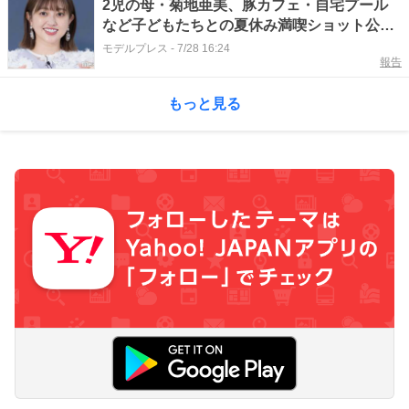
2児の母・菊地亜美、豚カフェ・自宅プール
など子どもたちとの夏休み満喫ショット公開
「毎日充実してて楽しそう」「大理石調の壁
モデルプレス
-
7/28 16:24
報告
おしゃれ」と反響
もっと見る