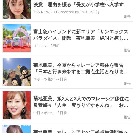
決意 理由を綴る「長女が小学校へ入学する
このタイミングで新しい環境に挑戦すること
TBS NEWS DIG Powered by JNN
-
2日前
報告
にしました」
富士急ハイランドに新エリア「サンエックス
パラダイス」開業 菊地亜美「絶叫と癒し
の“二刀流”です」
オリコン
-
2日前
報告
菊地亜美、今夏からマレーシア移住を報告
「日本と行き来をする二拠点生活となりま
す」…１８年に結婚し２女の母
スポーツ報知
-
2日前
報告
菊地亜美、娘2人と3人でのマレーシア移住に
反響続々「人生一度きりですもんね」「お子
さんたちもいい経験に」応援や称賛の声
中日スポーツ
-
3日前
報告
菊地亜美、マレーシアとの二拠点生活開始へ