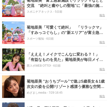
菊地亜美 富士急新施設でリラックマなどと
交流 “絶叫と癒やしの聖地”に「最強の施設
になった」
スポニチアネックス
-
5日前
報告
菊地亜美「可愛くて絶叫」 「リラックマ」
「すみっコぐらし」の“新エリア”が富士急ハ
イランド内に登場！「サンエックス パラダ
スポーツ報知
-
6日前
報告
イス」オープン！
「えええ！メイクでこんなに変わる？！」
「有益なものを見た」菊地亜美が毎日メイク
一新で〝激変〟姿に衝撃の声「同じ人なの
西スポWEB OTTO!
-
6日前
報告
に、ビックリ」「違う女性に見えます」
菊地亜美 “おうちプール”で遊ぶ5歳長女＆1歳
次女の姿を公開!リゾート感漂う優雅な空間で
夏を満喫する無邪気なショットにほっこり
めざましmedia
-
7/29 16:45
報告