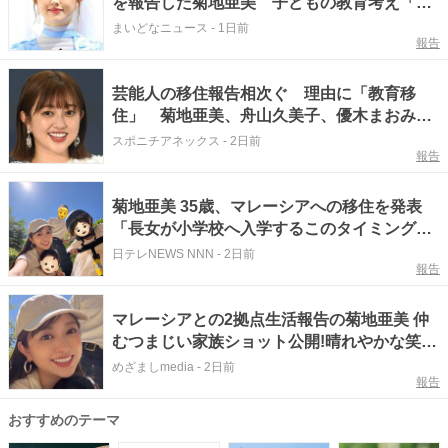
を報告した菊地亜美 子どもの教育考え「小
学校へ入学するこのタイミングで挑戦」
まいどなニュース
-
1日前
報告
芸能人の移住報告相次ぐ 理由に「教育移
住」 菊地亜美、舟山久美子、優木まおみら
が海外へ
スポニチアネックス
-
2日前
報告
菊地亜美 35歳、マレーシアへの移住を発表
「長女が小学校へ入学するこのタイミング
で」2児の母
日テレNEWS NNN
-
2日前
報告
マレーシアとの2拠点生活報告の菊地亜美 仲
むつまじい家族ショット公開!晴れやかな笑顔
浮かべた姿に「すっごくいい写真」「素敵で
めざましmedia
-
2日前
報告
す♡」
おすすめのテーマ