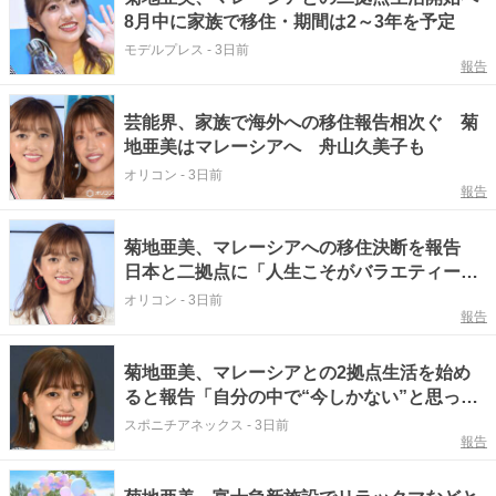
8月中に家族で移住・期間は2～3年を予定
モデルプレス
-
3日前
報告
芸能界、家族で海外への移住報告相次ぐ 菊
地亜美はマレーシアへ 舟山久美子も
オリコン
-
3日前
報告
菊地亜美、マレーシアへの移住決断を報告
日本と二拠点に「人生こそがバラエティー！
お仕事も引き続き頑張っていきます」
オリコン
-
3日前
報告
菊地亜美、マレーシアとの2拠点生活を始め
ると報告「自分の中で“今しかない”と思った
んです」
スポニチアネックス
-
3日前
報告