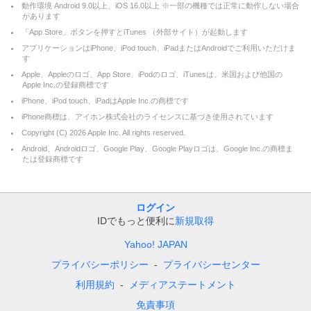
動作環境 Android 9.0以上、iOS 16.0以上 ※一部の機種では正常に動作しない場合
があります
「App Store」ボタンを押すとiTunes （外部サイト）が起動します
アプリケーションはiPhone、iPod touch、iPadまたはAndroidでご利用いただけま
す
Apple、Appleのロゴ、App Store、iPodのロゴ、iTunesは、米国および他国の
Apple Inc.の登録商標です
iPhone、iPod touch、iPadはApple Inc.の商標です
iPhone商標は、アイホン株式会社のライセンスに基づき使用されています
Copyright (C)
2026
Apple Inc. All rights reserved.
Android、Androidロゴ、Google Play、Google Playロゴは、Google Inc.の商標ま
たは登録商標です
ログイン
IDでもっと便利に
新規取得
Yahoo! JAPAN
プライバシーポリシー
プライバシーセンター
利用規約
メディアステートメント
免責事項