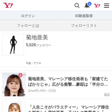
Yahoo! JAPAN
検索
通知数
i
ログイン
ID新規取得
フォローとは
フォローリスト
菊地亜美
5,626
フォロワー
写真：アフロ
菊地亜美、マレーシア移住発表も「家建てた
ばかりじゃ」広がる衝撃…豪邸は「半分ロー
ン」「700万円オーバー」赤裸々事情公開も
SmartFLASH
-
1日前
報告
「人生こそがバラエティー」 マレーシア移住