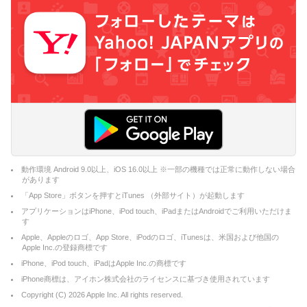
動作環境 Android 9.0以上、iOS 16.0以上 ※一部の機種では正常に動作しない場合
があります
「App Store」ボタンを押すとiTunes （外部サイト）が起動します
アプリケーションはiPhone、iPod touch、iPadまたはAndroidでご利用いただけま
す
Apple、Appleのロゴ、App Store、iPodのロゴ、iTunesは、米国および他国の
Apple Inc.の登録商標です
iPhone、iPod touch、iPadはApple Inc.の商標です
iPhone商標は、アイホン株式会社のライセンスに基づき使用されています
Copyright (C)
2026
Apple Inc. All rights reserved.