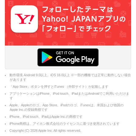
動作環境 Android 9.0以上、iOS 16.0以上 ※一部の機種では正常に動作しない場合
があります
「App Store」ボタンを押すとiTunes （外部サイト）が起動します
アプリケーションはiPhone、iPod touch、iPadまたはAndroidでご利用いただけま
す
Apple、Appleのロゴ、App Store、iPodのロゴ、iTunesは、米国および他国の
Apple Inc.の登録商標です
iPhone、iPod touch、iPadはApple Inc.の商標です
iPhone商標は、アイホン株式会社のライセンスに基づき使用されています
Copyright (C)
2026
Apple Inc. All rights reserved.