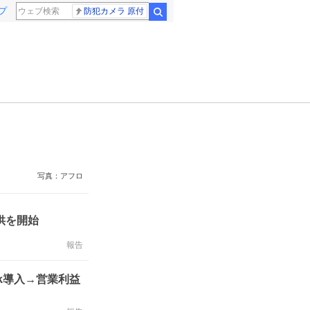
プ
防犯カメラ 原付
検索
写真：アフロ
般提供を開始
報告
ck導入→営業利益