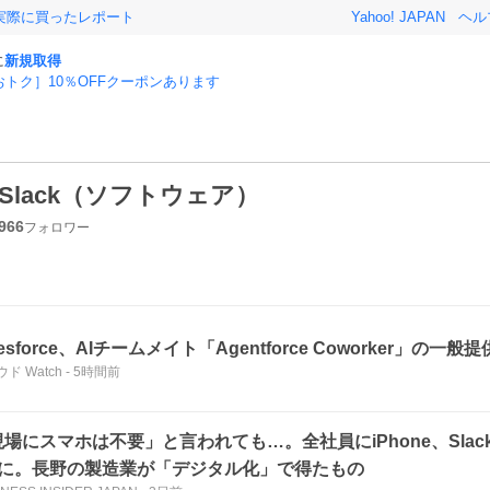
実際に買ったレポート
Yahoo! JAPAN
ヘル
に
新規取得
おトク］10％OFFクーポンあります
Slack（ソフトウェア）
966
フォロワー
lesforce、AIチームメイト「Agentforce Coworker」の一
ド Watch
-
5時間前
現場にスマホは不要」と言われても…。全社員にiPhone、Sla
倍に。長野の製造業が「デジタル化」で得たもの