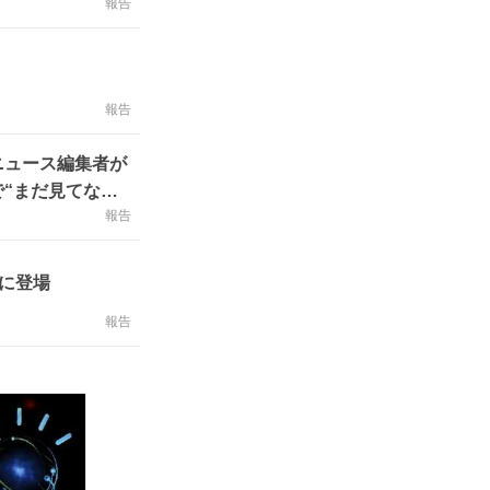
報告
報告
ニュース編集者が
“まだ見てない
報告
いに登場
報告