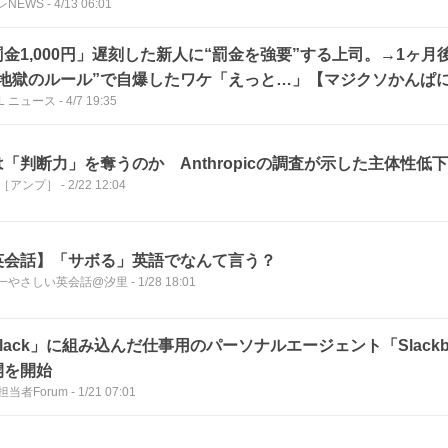
レNEWS
-
4/13 06:01
罰金1,000円」遅刻した新人に“罰金を強要”する上司。→1ヶ月
“地獄のルール”で自爆したワケ「えっと…」【マジクソかんぱ
LL ニュース
-
4/7 19:35
は「判断力」を奪うのか Anthropicの調査が示した主体性低
P［アンプ］
-
2/22 12:04
英会話】「サボる」英語でなんて言う？
一やさしい英会話@汐里
-
1/28 18:01
lack」に組み込んだ仕事用のパーソナルエージェント「Slack
開を開始
担当者Forum
-
1/21 07:01