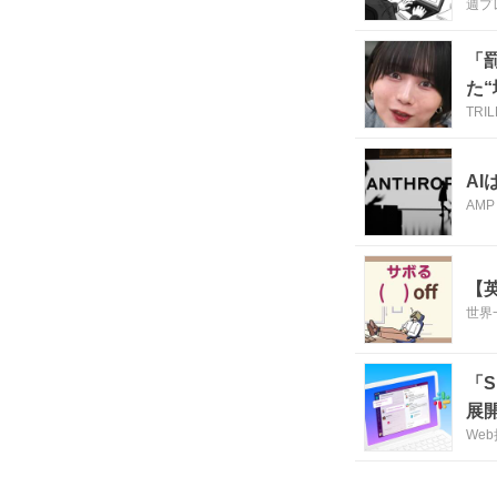
週プ
「
た
TRI
AI
AM
【
世界
「S
展
Web