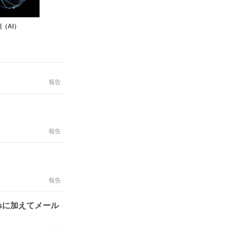
（AI）
報告
報告
」
報告
msに加えてメール