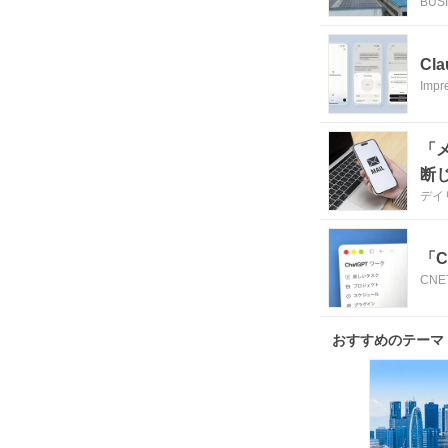
BUSI
Cl
Impr
「
断
デイ
ん
「C
CNET
おすすめのテーマ