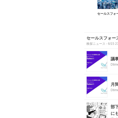
セールスフォー
株探ニュース
-
6/15 2
議事
Dtim
月間
Dtim
部
に