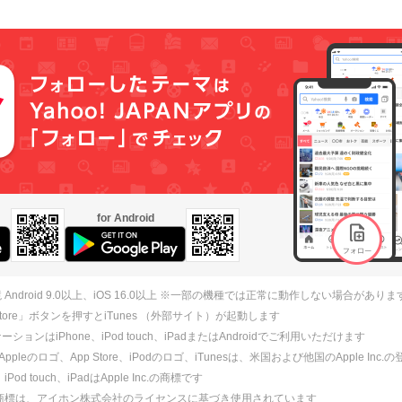
for Android
 Android 9.0以上、iOS 16.0以上 ※一部の機種では正常に動作しない場合がありま
 Store」ボタンを押すとiTunes （外部サイト）が起動します
ションはiPhone、iPod touch、iPadまたはAndroidでご利用いただけます
、Appleのロゴ、App Store、iPodのロゴ、iTunesは、米国および他国のApple Inc
、iPod touch、iPadはApple Inc.の商標です
ne商標は、アイホン株式会社のライセンスに基づき使用されています