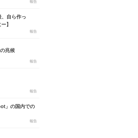
報告
後、自ら作っ
にー】
報告
下の兆候
報告
報告
bot」の国内での
報告