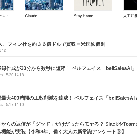
セールスフォース・ドットコム
Claude
Stay Home
人工知能
ス、フィン社を約３６億ドルで買収＝米国株個別
3:10
録作成が30分から数秒に短縮！ ベルフェイス「bellSalesAI」
es
-
5/20 14:18
最大400時間の工数削減を達成！ ベルフェイス「bellSalesAI
es
-
5/17 14:10
下からの返信が「グッド」だけだったらモヤる？ SlackやTea
も機能が実装【令和8年、働く大人の新常識アンケート②】