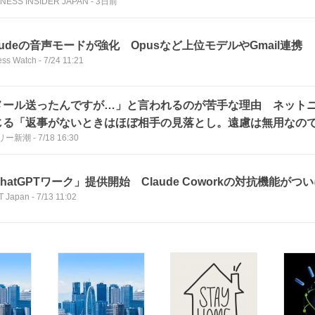
NESS INSIDER JAPAN
-
3日前
audeの音声モードが強化 Opusなど上位モデルやGmail連携
ess Watch
-
7/24 11:21
メール送ったんですが…」と言われるのが苦手な理由 ネット
じる「返事がないときはほぼ相手の見落とし。遠慮は無用なので
リー新潮
-
7/18 16:30
ですか？ さっさと返事をください”と言うべき」
hatGPTワーク」提供開始 Claude Coworkの対抗機能がつ
 Japan
-
7/13 11:02