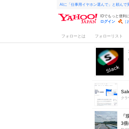
AIに「仕事用イヤホン選んで」と頼んで
IDでもっと便利
ログイン
［
フォローとは
フォローリスト
Sa
クラウ
「
3