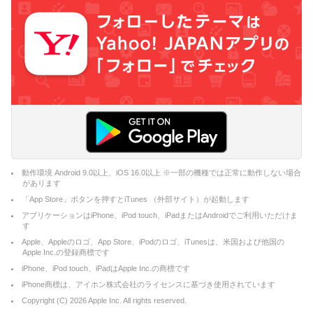
動作環境 Android 9.0以上、iOS 16.0以上 ※一部の機種では正常に動作しない場合
があります
「App Store」ボタンを押すとiTunes （外部サイト）が起動します
アプリケーションはiPhone、iPod touch、iPadまたはAndroidでご利用いただけま
す
Apple、Appleのロゴ、App Store、iPodのロゴ、iTunesは、米国および他国の
Apple Inc.の登録商標です
iPhone、iPod touch、iPadはApple Inc.の商標です
iPhone商標は、アイホン株式会社のライセンスに基づき使用されています
Copyright (C)
2026
Apple Inc. All rights reserved.