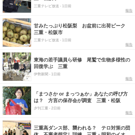
三重テレビ放送
-
1日前
報告
甘みたっぷり松阪梨 お盆前に出荷ピーク
三重・松阪市
三重テレビ放送
-
1日前
報告
東海の若手議員ら研修 尾鷲で生物多様性の
回復学ぶ 三重
伊勢新聞
-
1日前
報告
「まつさか or まっつぁか」あなたの呼び方
は？ 方言の保存会が調査 三重・松阪
夕刊三重
-
2日前
報告
三重高ダンス部、襲われる？ テロ対策の団
体、不審者想定し訓練 三重・明和のイオン