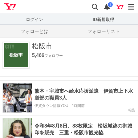
Yahoo! JAPAN
検索
通知数
i
ログイン
ID新規取得
フォローとは
フォローリスト
松阪市
5,466
フォロワー
熊本・宇城市へ給水応援派遣 伊賀市上下水
道部の職員3人
伊賀タウン情報YOU
-
4時間前
報告
令和8年8月8日、88枚限定 松坂城跡の御城
印を販売 三重・松阪市観光協