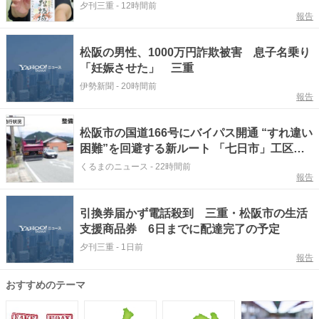
夕刊三重
-
12時間前
報告
松阪の男性、1000万円詐欺被害 息子名乗り
「妊娠させた」 三重
伊勢新聞
-
20時間前
報告
松阪市の国道166号にバイパス開通 “すれ違い
困難”を回避する新ルート 「七日市」工区が7
月17日に開通
くるまのニュース
-
22時間前
報告
引換券届かず電話殺到 三重・松阪市の生活
支援商品券 6日までに配達完了の予定
夕刊三重
-
1日前
報告
おすすめのテーマ