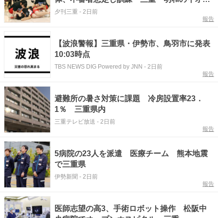
で
夕刊三重
-
2日前
報告
【波浪警報】三重県・伊勢市、鳥羽市に発表
10:03時点
TBS NEWS DIG Powered by JNN
-
2日前
報告
避難所の暑さ対策に課題 冷房設置率23．
1％ 三重県内
三重テレビ放送
-
2日前
報告
5病院の23人を派遣 医療チーム 熊本地震
で三重県
伊勢新聞
-
2日前
報告
医師志望の高3、手術ロボット操作 松阪中