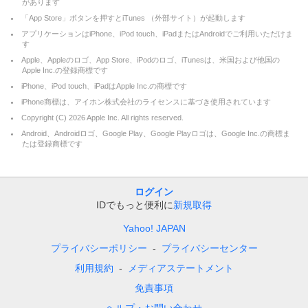
があります
「App Store」ボタンを押すとiTunes （外部サイト）が起動します
アプリケーションはiPhone、iPod touch、iPadまたはAndroidでご利用いただけま
す
Apple、Appleのロゴ、App Store、iPodのロゴ、iTunesは、米国および他国の
Apple Inc.の登録商標です
iPhone、iPod touch、iPadはApple Inc.の商標です
iPhone商標は、アイホン株式会社のライセンスに基づき使用されています
Copyright (C)
2026
Apple Inc. All rights reserved.
Android、Androidロゴ、Google Play、Google Playロゴは、Google Inc.の商標ま
たは登録商標です
ログイン
IDでもっと便利に
新規取得
Yahoo! JAPAN
プライバシーポリシー
プライバシーセンター
利用規約
メディアステートメント
免責事項
ヘルプ・お問い合わせ