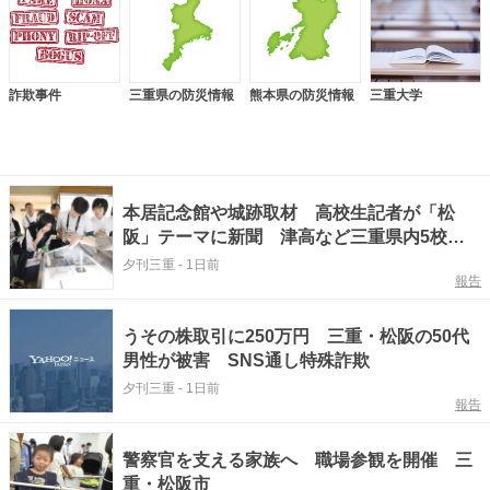
詐欺事件
三重県の防災情報
熊本県の防災情報
三重大学
本居記念館や城跡取材 高校生記者が「松
阪」テーマに新聞 津高など三重県内5校合
同
夕刊三重
-
1日前
報告
うその株取引に250万円 三重・松阪の50代
男性が被害 SNS通し特殊詐欺
夕刊三重
-
1日前
報告
警察官を支える家族へ 職場参観を開催 三
重・松阪市