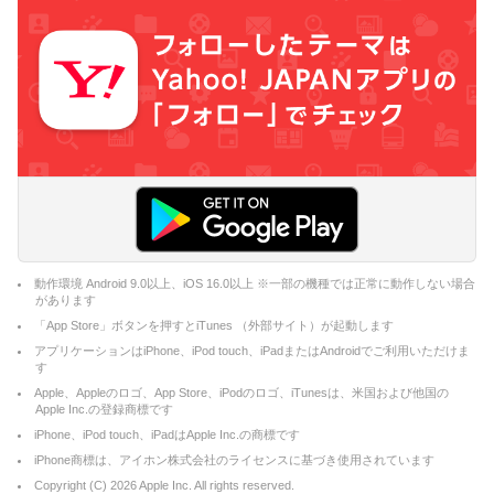
動作環境 Android 9.0以上、iOS 16.0以上 ※一部の機種では正常に動作しない場合
があります
「App Store」ボタンを押すとiTunes （外部サイト）が起動します
アプリケーションはiPhone、iPod touch、iPadまたはAndroidでご利用いただけま
す
Apple、Appleのロゴ、App Store、iPodのロゴ、iTunesは、米国および他国の
Apple Inc.の登録商標です
iPhone、iPod touch、iPadはApple Inc.の商標です
iPhone商標は、アイホン株式会社のライセンスに基づき使用されています
Copyright (C)
2026
Apple Inc. All rights reserved.