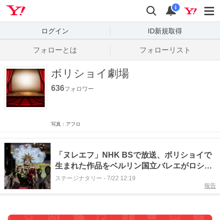
Yahoo! JAPAN
検索
通知数
i
ログイン
ID新規取得
フォローとは
フォローリスト
ボリショイ劇場
636
フォロワー
写真：アフロ
「ヌレエフ」NHK BSで放送、ボリショイで
生まれた作品をベルリン国立バレエがロシア
国外初上演
ステージナタリー
-
7/22 12:19
報告