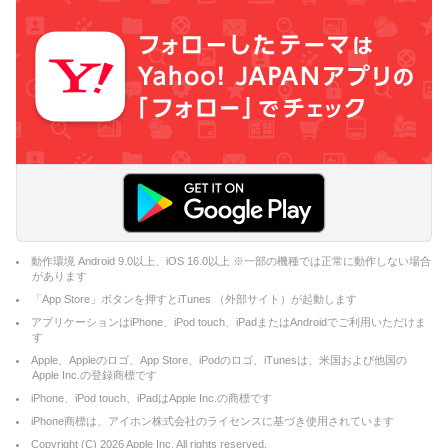
動作環境 Android 9.0以上、iOS 16.0以上 ※一部の機種では正常に動作しない場合
があります
「App Store」ボタンを押すとiTunes （外部サイト）が起動します
アプリケーションはiPhone、iPod touch、iPadまたはAndroidでご利用いただけま
す
Apple、Appleのロゴ、App Store、iPodのロゴ、iTunesは、米国および他国の
Apple Inc.の登録商標です
iPhone、iPod touch、iPadはApple Inc.の商標です
iPhone商標は、アイホン株式会社のライセンスに基づき使用されています
Copyright (C)
2026
Apple Inc. All rights reserved.