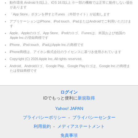
動作環境 Android 9.0以上、iOS 16.0以上 ※一部の機種では正常に動作しない場合
があります
「App Store」ボタンを押すとiTunes （外部サイト）が起動します
アプリケーションはiPhone、iPod touch、iPadまたはAndroidでご利用いただけま
す
Apple、Appleのロゴ、App Store、iPodのロゴ、iTunesは、米国および他国の
Apple Inc.の登録商標です
iPhone、iPod touch、iPadはApple Inc.の商標です
iPhone商標は、アイホン株式会社のライセンスに基づき使用されています
Copyright (C)
2026
Apple Inc. All rights reserved.
Android、Androidロゴ、Google Play、Google Playロゴは、Google Inc.の商標ま
たは登録商標です
ログイン
IDでもっと便利に
新規取得
Yahoo! JAPAN
プライバシーポリシー
プライバシーセンター
利用規約
メディアステートメント
免責事項