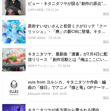
ビュー・キタニタツヤが語る“創作の原点”と
月200冊の“圧倒的な漫画愛”
CREA WEB
-
7/4 11:10
報告
星街すいせいさんと初音ミクがロッテ「クー
リッシュ」・「爽」の新CMに登場。キタニ
タツヤ氏の「青のすみか」を熱唱
GAME Watch
-
7/3 18:00
報告
キタニタツヤ、最新曲「遺書」が7月4日に配
信リリース 「創作活動とは『俺はここにいる
ぞ(いたぞ)』という絶叫だ」
WEBザテレビジョン
-
7/1 18:09
報告
suis from ヨルシカ、キタニタツヤ作曲・編
曲の「猫日」でアニメ『猫と竜』OPテーマを
担当
Billboard JAPAN
-
6/20 19:05
報告
キタニタツヤが多方面から愛される理由