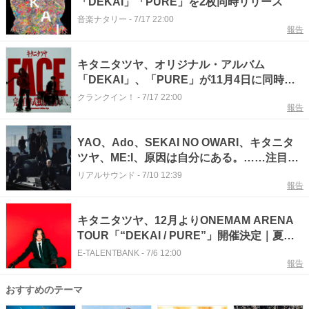
「DEKAI」「PURE」を2枚同時リリース
音楽ナタリー
-
7/17 22:00
報告
キタニタツヤ、オリジナル・アルバム
「DEKAI」、「PURE」が11月4日に同時リ
リース 新曲「F.A.C.E.」MV公開も決定
クランクイン！
-
7/17 22:00
報告
YAO、Ado、SEKAI NO OWARI、キタニタ
ツヤ、ME:I、原因は自分にある。……注目新
譜6作をレビュー
リアルサウンド
-
7/10 12:39
報告
キタニタツヤ、12月よりONEMAM ARENA
TOUR「“DEKAI / PURE”」開催決定｜夏フ
ェス出演も控える
E-TALENTBANK
-
7/6 12:00
報告
おすすめのテーマ