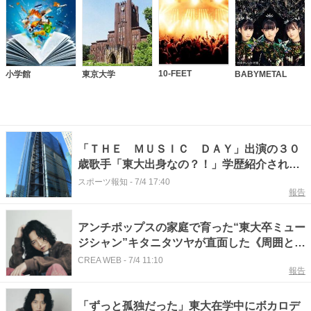
10-FEET
小学館
東京大学
BABYMETAL
「ＴＨＥ ＭＵＳＩＣ ＤＡＹ」出演の３０
歳歌手「東大出身なの？！」学歴紹介され
「横転した」「キタニタツヤって…」
スポーツ報知
-
7/4 17:40
報告
アンチポップスの家庭で育った“東大卒ミュー
ジシャン”キタニタツヤが直面した《周囲との
ズレ》「ラジオで学んだのは…」
CREA WEB
-
7/4 11:10
報告
「ずっと孤独だった」東大在学中にボカロデ