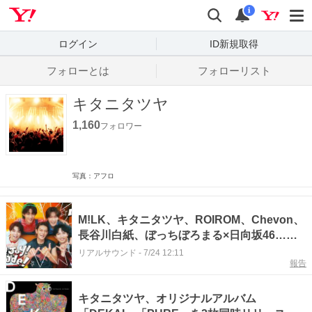
Yahoo! JAPAN
検索
通知数
i
ログイン
ID新規取得
フォローとは
フォローリスト
キタニタツヤ
1,160
フォロワー
写真：アフロ
M!LK、キタニタツヤ、ROIROM、Chevon、
長谷川白紙、ぼっちぼろまる×日向坂46……
注目新譜6作をレビュー
リアルサウンド
-
7/24 12:11
報告
キタニタツヤ、オリジナルアルバム