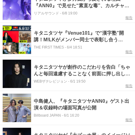
『ANN0』で見せた“素直な毒”、カルチャー
を越境する受容性の高さ
リアルサウンド
-
6/8 19:00
報告
キタニタツヤ『Venue101』で“漢字塾”開
講！M!LKがメンバー同士で表彰し合う
「M!LKメンバーズアワード」も
THE FIRST TIMES
-
6/4 18:51
報告
キタニタツヤが創作のこだわりを告白「ちゃ
んと毎回遠慮することなく前面に押し出して
書く」
WEBザテレビジョン
-
6/1 19:50
報告
中島健人、『キタニタツヤANN0』ゲスト出
演＆収録時の場面写真が公開
Billboard JAPAN
-
6/1 16:20
報告