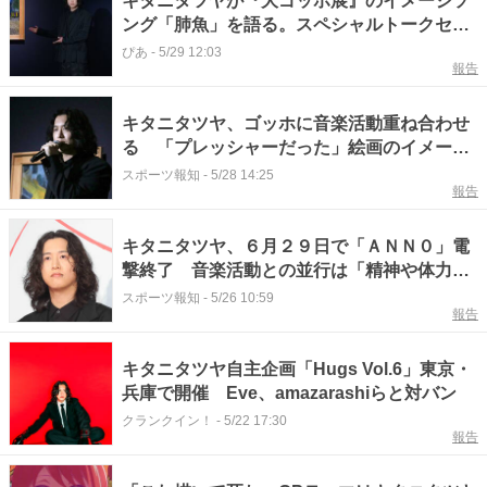
キタニタツヤが『大ゴッホ展』のイメージソ
ング「肺魚」を語る。スペシャルトークセッ
ション全文掲載。
ぴあ
-
5/29 12:03
報告
キタニタツヤ、ゴッホに音楽活動重ね合わせ
る 「プレッシャーだった」絵画のイメージ
ソング ２５日深夜のラジオで鼻の手術公表
スポーツ報知
-
5/28 14:25
報告
後、初の公の場
キタニタツヤ、６月２９日で「ＡＮＮ０」電
撃終了 音楽活動との並行は「精神や体力面
でもなかなかの負荷」
スポーツ報知
-
5/26 10:59
報告
キタニタツヤ自主企画「Hugs Vol.6」東京・
兵庫で開催 Eve、amazarashiらと対バン
クランクイン！
-
5/22 17:30
報告