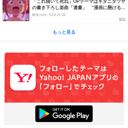
「これ描いて死ね」OPテーマはキタニタツヤ
の書き下ろし楽曲「遺書」 “漫画に懸ける青
春”を描いた本PV公開
映画.com
-
5/16 21:00
報告
もっと見る