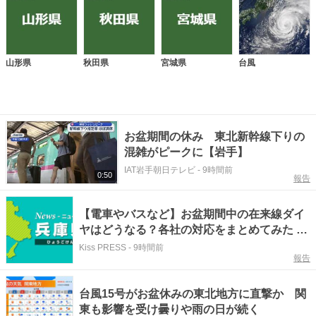
山形県
秋田県
宮城県
台風
お盆期間の休み 東北新幹線下りの
混雑がピークに【岩手】
IAT岩手朝日テレビ
-
9時間前
0:50
報告
【電車やバスなど】お盆期間中の在来線ダイ
ヤはどうなる？各社の対応をまとめてみた 神
戸市など
Kiss PRESS
-
9時間前
報告
台風15号がお盆休みの東北地方に直撃か 関
東も影響を受け曇りや雨の日が続く