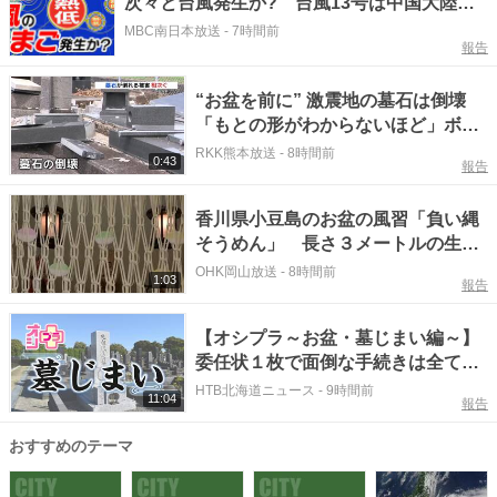
次々と台風発生か? 台風13号は中国大陸
へ 15号は東北地方へ【雨風シミュレーショ
MBC南日本放送
-
7時間前
報告
ン19日（水）まで/お盆休み天気予報】気象庁
進路予想 気象庁予想天気図「台風情報」
“お盆を前に” 激震地の墓石は倒壊
「もとの形がわからないほど」ボラ
ンティアが片付けも修理追いつかず
RKK熊本放送
-
8時間前
0:43
報告
＜2026年熊本地震＞
香川県小豆島のお盆の風習「負い縄
そうめん」 長さ３メートルの生の
そうめんを丁寧に編む【香川・小豆
OHK岡山放送
-
8時間前
1:03
報告
島】
【オシプラ～お盆・墓じまい編～】
委任状１枚で面倒な手続きは全てお
任せ！ユニーク墓に宇宙規模の供養
HTB北海道ニュース
-
9時間前
11:04
報告
も
おすすめのテーマ