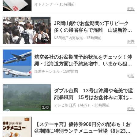
「なんか嫌」違和感を抱く人も
オトナンサー
-
15時間前
報告
JR岡山駅でお盆期間の下りピーク
多くの帰省客らで混雑 山陽新幹線
は始発から夕方まで満席
KSB瀬戸内海放送
-
15時間前
1:02
報告
航空各社のお盆期間予約状況をチェック！沖
縄・北海道方面は予約急増中、いまから狙う
べき日は？
鉄道チャンネル
-
15時間前
報告
ダブル台風 13号は沖縄や奄美で猛
烈暴風雨 15号はお盆休みに東北地
方に上陸の可能性
テレビ朝日系（ANN）
-
16時間前
2:43
報告
【ステーキ宮】優待券900円分の配布も！お
盆期間に特別ランチメニュー登場《8月23日