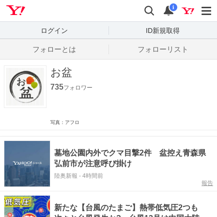
Yahoo! JAPAN
検索
通知数
i
ログイン
ID新規取得
フォローとは
フォローリスト
お盆
735
フォロワー
写真：アフロ
墓地公園内外でクマ目撃2件 盆控え青森県
弘前市が注意呼び掛け
陸奥新報
-
4時間前
報告
新たな【台風のたまご】熱帯低気圧2つも