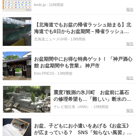
tenki.jp
-
11時間前
報告
【北海道でもお盆の帰省ラッシュ始まる】北
海道でも8日からお盆期間－帰省ラッシュで
JRの予約は前年比102.4%と増加_JR札幌駅
北海道ニュースUHB
-
13時間前
報告
や新函館北斗駅などが混雑_Uターンラッシュ
のピークは8月15日の見通し
お盆期間中にお得な特典ゲット！ 「神戸酒心
館 お盆期間中も営業」 神戸市
Kiss PRESS
-
13時間前
報告
震度7観測の氷川町 お盆前に墓石
の修理希望も…「難しい」断水の影
響続く
テレビ朝日系（ANN）
-
15時間前
1:02
報告
お盆、子どもにお小遣いをあげる《お盆玉》
が広まっている？ SNS「知らない風習」