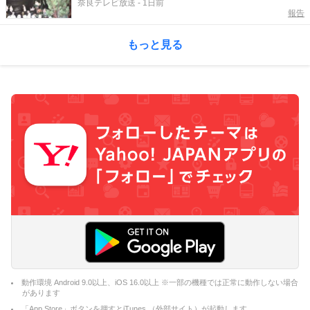
奈良テレビ放送
-
1日前
報告
もっと見る
動作環境 Android 9.0以上、iOS 16.0以上 ※一部の機種では正常に動作しない場合
があります
「App Store」ボタンを押すとiTunes （外部サイト）が起動します