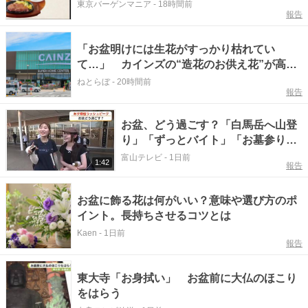
まで》
東京バーゲンマニア
-
18時間前
報告
「お盆明けには生花がすっかり枯れてい
て…」 カインズの“造花のお供え花”が高評
価 「枯れずに飾れて助かる」「遠くからで
ねとらぼ
-
20時間前
報告
もきれい」
お盆、どう過ごす？「白馬岳へ山登
り」「ずっとバイト」「お墓参りの
あと焼肉」…富山で街の声を聞いた
富山テレビ
-
1日前
1:42
報告
お盆に飾る花は何がいい？意味や選び方のポ
イント。長持ちさせるコツとは
Kaen
-
1日前
報告
東大寺「お身拭い」 お盆前に大仏のほこり
をはらう