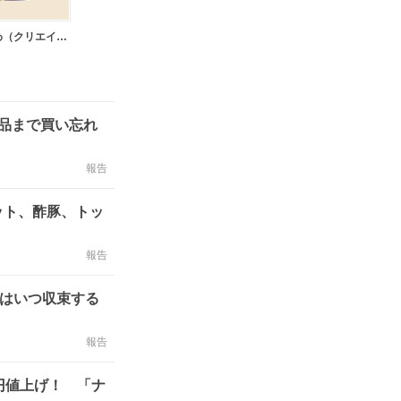
かなざわ（クリエイター）
品まで買い忘れ
報告
ット、酢豚、トッ
報告
騰はいつ収束する
報告
円値上げ！ 「ナ