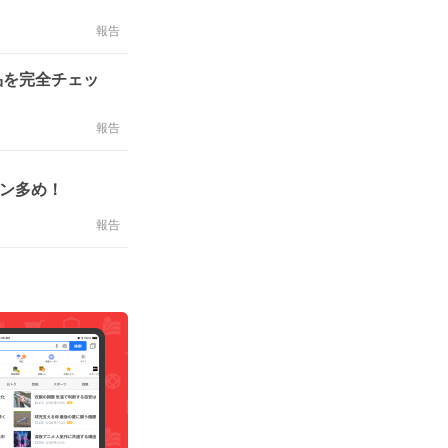
報告
品を完全チェッ
報告
ポン多め！
報告