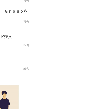
報告
ａ Ｇｒｏｕｐを
報告
ンド投入
報告
報告