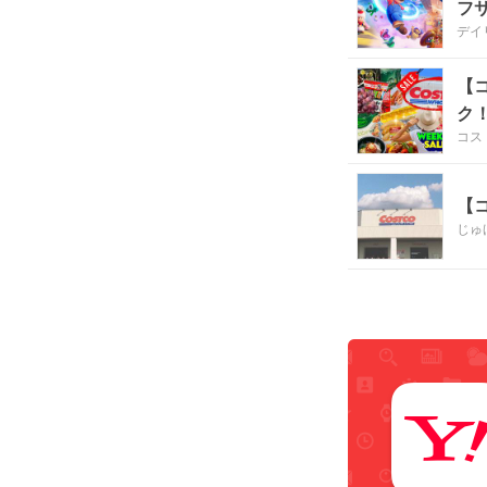
フ
デイ
【
ク
コス
【
じゅ