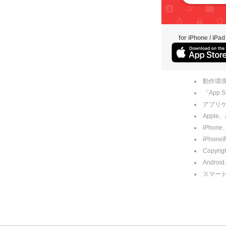
for iPhone / iPad
動作環境
「App
アプリケー
Apple
iPhone
iPho
Copyrig
Andro
スマー