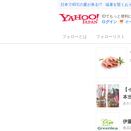
日本で45℃の夏が来る!? 猛暑を賢く
IDでもっと便利
ログイン
ボ
フォローとは
フォローリスト
【
本
あか
伊
食品