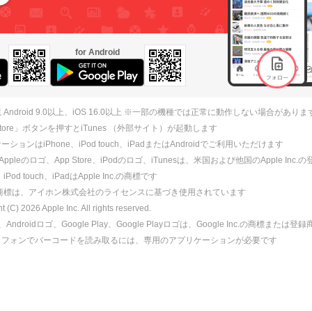
for Android
 Android 9.0以上、iOS 16.0以上 ※一部の機種では正常に動作しない場合がありま
 Store」ボタンを押すとiTunes （外部サイト）が起動します
ションはiPhone、iPod touch、iPadまたはAndroidでご利用いただけます
、Appleのロゴ、App Store、iPodのロゴ、iTunesは、米国および他国のApple Inc
、iPod touch、iPadはApple Inc.の商標です
ne商標は、アイホン株式会社のライセンスに基づき使用されています
ht (C)
2026
Apple Inc. All rights reserved.
id、Androidロゴ、Google Play、Google Playロゴは、Google Inc.の商標または
トフォンでバーコードを読み取るには、専用のアプリケーションが必要です