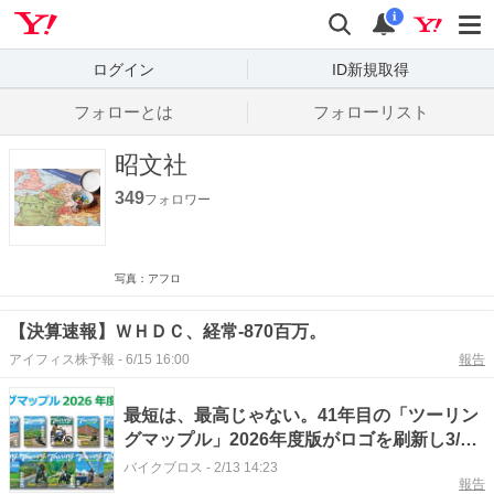
Yahoo! JAPAN
検索
通知数
i
ログイン
ID新規取得
フォローとは
フォローリスト
昭文社
349
フォロワー
写真：アフロ
【決算速報】ＷＨＤＣ、経常-870百万。
アイフィス株予報
-
6/15 16:00
報告
最短は、最高じゃない。41年目の「ツーリン
グマップル」2026年度版がロゴを刷新し3/13
発売！
バイクブロス
-
2/13 14:23
報告