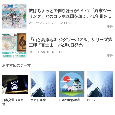
旅はちょっと面倒なほうがいい？「終末ツー
リング」とのコラボ企画を加え、41年目を迎
えたライダーのバイブル『ツーリングマップ
WEBヤングマシン
-
2/12 14:40
報告
ル』2026年度版は3/13より発売！
「山と高原地図 ジグソーパズル」シリーズ第
三弾「富士山」が2月6日発売
HOBBY Watch
-
1/13 12:39
報告
おすすめのテーマ
日本交通（東京
ヤマト運輸
日本の世界遺産
ロッテ
都）