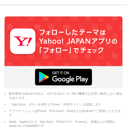
動作環境 Android 9.0以上、iOS 16.0以上 ※一部の機種では正常に動作しない場合
があります
「App Store」ボタンを押すとiTunes （外部サイト）が起動します
アプリケーションはiPhone、iPod touch、iPadまたはAndroidでご利用いただけま
す
Apple、Appleのロゴ、App Store、iPodのロゴ、iTunesは、米国および他国の
Apple Inc.の登録商標です