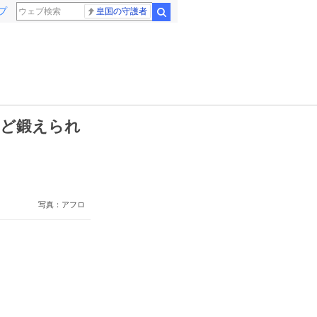
プ
皇国の守護者
検索
ほど鍛えられ
写真：アフロ