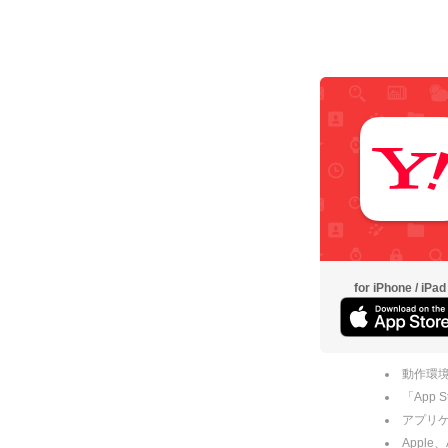
for iPhone / iPad
動作環境
「App
アプリケー
Apple