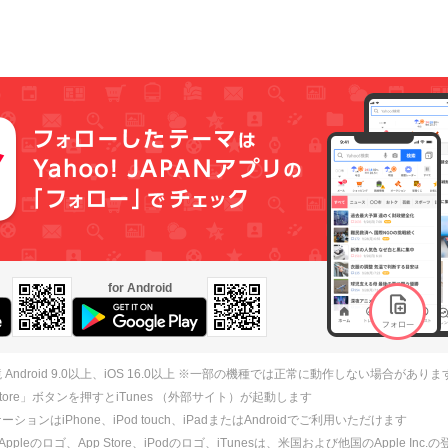
for Android
 Android 9.0以上、iOS 16.0以上 ※一部の機種では正常に動作しない場合がありま
 Store」ボタンを押すとiTunes （外部サイト）が起動します
ションはiPhone、iPod touch、iPadまたはAndroidでご利用いただけます
、Appleのロゴ、App Store、iPodのロゴ、iTunesは、米国および他国のApple Inc