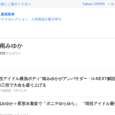
募金にご協力ください
Yahoo! JAPAN
ヘル
に
新規取得
ーナスセレクション 人気商品が最大40％
南みゆか
432
フォロワー
現役アイドル最強ボディ”南みゆかがアンバサダー・U-NEXT解
の三役で大会を盛り上げる
グ格闘技
-
5/9 13:25
南みゆか＞変形水着姿で「ポニテゆらゆら」 “現役アイドル最