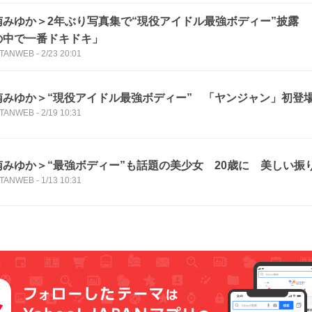
南みゆか＞2年ぶり写真集で“現役アイドル最強ボディー”披露
の中で一番ドキドキ」
TANWEB
-
2/23 20:01
南みゆか＞“現役アイドル最強ボディー” 「ヤンジャン」初登
TANWEB
-
2/19 10:31
南みゆか＞“最強ボディー”も話題の美少女 20歳に 美しい振
TANWEB
-
1/13 10:31