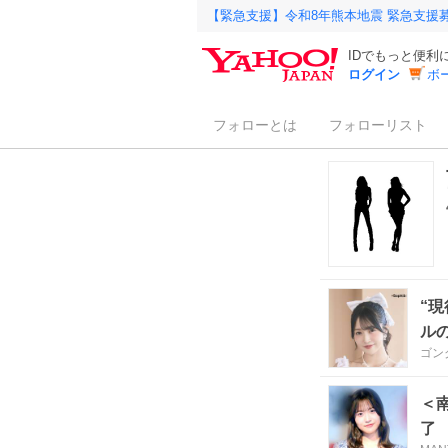
【緊急支援】令和8年熊本地震 緊急支援
IDでもっと便利
ログイン
ボ
フォローとは
フォローリスト
“
ル
ゴン
＜
了