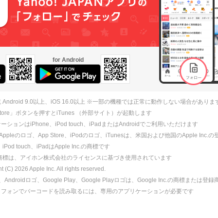
for Android
 Android 9.0以上、iOS 16.0以上 ※一部の機種では正常に動作しない場合がありま
 Store」ボタンを押すとiTunes （外部サイト）が起動します
ションはiPhone、iPod touch、iPadまたはAndroidでご利用いただけます
、Appleのロゴ、App Store、iPodのロゴ、iTunesは、米国および他国のApple Inc
、iPod touch、iPadはApple Inc.の商標です
ne商標は、アイホン株式会社のライセンスに基づき使用されています
ht (C)
2026
Apple Inc. All rights reserved.
id、Androidロゴ、Google Play、Google Playロゴは、Google Inc.の商標または
トフォンでバーコードを読み取るには、専用のアプリケーションが必要です