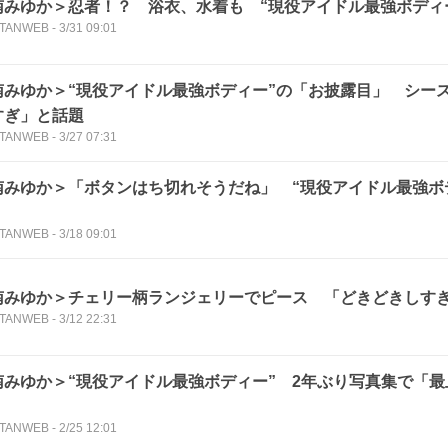
南みゆか＞忍者！？ 浴衣、水着も “現役アイドル最強ボディ
TANWEB
-
3/31 09:01
南みゆか＞“現役アイドル最強ボディー”の「お披露目」 シー
すぎ」と話題
TANWEB
-
3/27 07:31
南みゆか＞「ボタンはち切れそうだね」 “現役アイドル最強ボ
！
TANWEB
-
3/18 09:01
南みゆか＞チェリー柄ランジェリーでピース 「どきどきしす
TANWEB
-
3/12 22:31
南みゆか＞“現役アイドル最強ボディー” 2年ぶり写真集で「
」
TANWEB
-
2/25 12:01