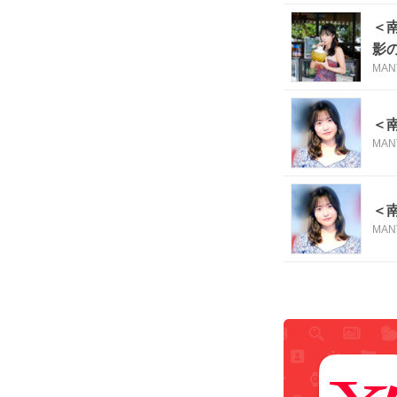
＜
影
MAN
＜
MAN
＜
MAN