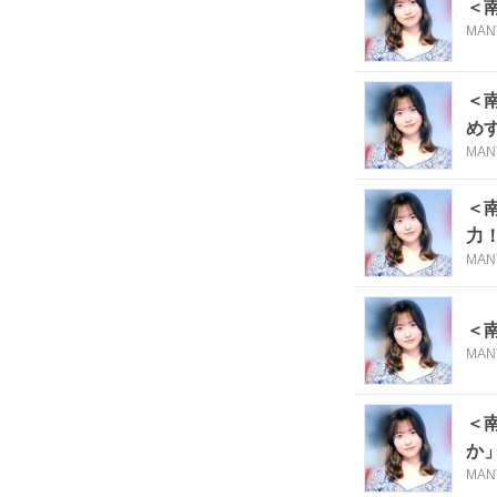
＜
MAN
＜
め
MAN
＜
力
MAN
＜
MAN
＜
か
MAN