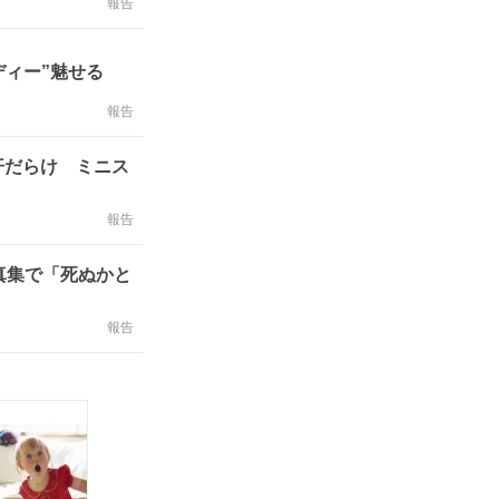
報告
ディー”魅せる
報告
汗だらけ ミニス
報告
真集で「死ぬかと
報告