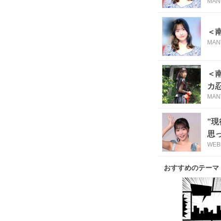
MAN
＜
MAN
＜
カ
MAN
“
思
WE
おすすめのテーマ