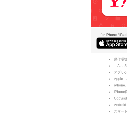
for iPhone / iPad
動作環境
「App
アプリケー
Apple
iPhone
iPho
Copyrig
Andro
スマー