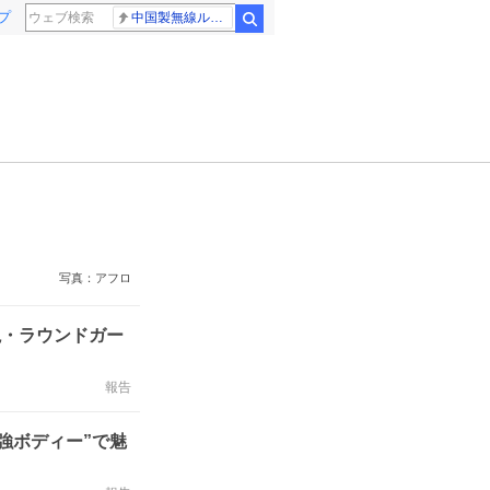
プ
中国製無線ルーター
検索
写真：アフロ
説・ラウンドガー
報告
強ボディー”で魅