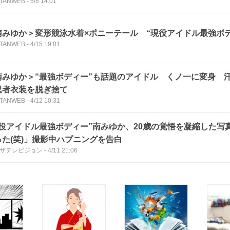
TANWEB
-
5/8 14:01
南みゆか＞変形競泳水着×ポニーテール “現役アイドル最強ボ
TANWEB
-
4/15 19:01
南みゆか＞“最強ボディー”も話題のアイドル くノ一に変身 
忍者衣装を脱ぎ捨て
TANWEB
-
4/12 10:31
現役アイドル最強ボディー”南みゆか、20歳の覚悟を凝縮した写
った(笑)」撮影中ハプニングを告白
Bザテレビジョン
-
4/11 21:06