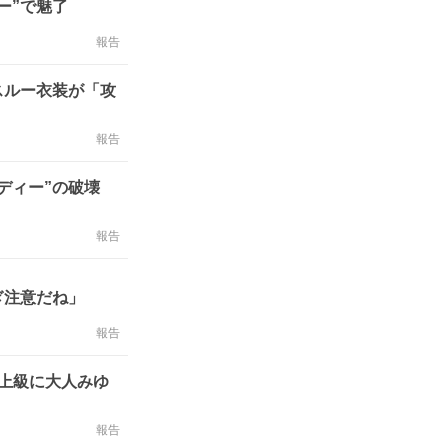
ー”で魅了
報告
スルー衣装が「攻
報告
ディー”の破壊
報告
ぎ注意だね」
報告
最上級に大人みゆ
報告