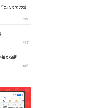
 「これまでの撮
報告
場
報告
り袖姿披露
報告