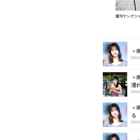
週刊ヤングジ
＜
MAN
＜
濡
MAN
＜
る
MAN