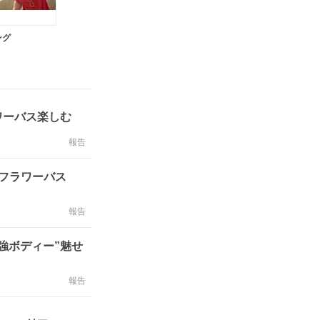
ング
ワーバス楽しむ
報告
 フラワーバス
報告
強ボディー”魅せ
報告