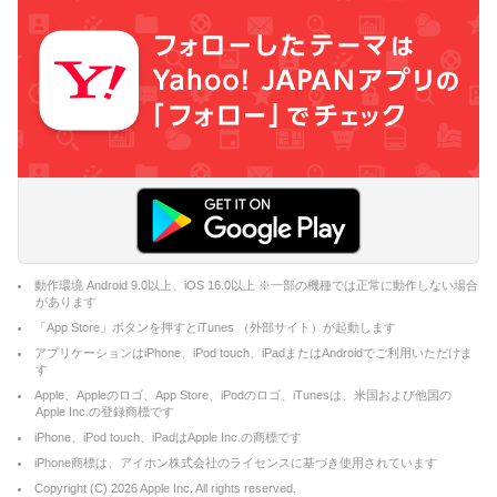
動作環境 Android 9.0以上、iOS 16.0以上 ※一部の機種では正常に動作しない場合
があります
「App Store」ボタンを押すとiTunes （外部サイト）が起動します
アプリケーションはiPhone、iPod touch、iPadまたはAndroidでご利用いただけま
す
Apple、Appleのロゴ、App Store、iPodのロゴ、iTunesは、米国および他国の
Apple Inc.の登録商標です
iPhone、iPod touch、iPadはApple Inc.の商標です
iPhone商標は、アイホン株式会社のライセンスに基づき使用されています
Copyright (C)
2026
Apple Inc. All rights reserved.